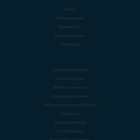
Kontakt
Stellenangebote
Pressezentrum
Digitales Vertrauen
Technologie
Datenschutzrichtlinie
Produktrichtlinie
Rechtliche Hinweise
Schwachstelle melden
Erklärung zur modernen Sklaverei
Impressum
Abonnementdetails
Cookie Settings
Vom Vertrag zurücktreten