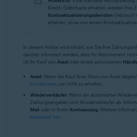
HINWEIS:
Eine manuelle Aktualisierung 
Betriebssysteme:
Kredit-/Debitkarte erhalten, werden Ihre
Alle unterstützten Betriebssysteme
Kontoaktualisierungsdiensten
Gebrauch m
erfahren, ob es von einem Kontoaktualis
In diesem Artikel wird erklärt, wie Sie Ihre Zahlungs
darüber informiert werden, dass Ihr Abonnement nich
ob Ihr Kauf von
Avast
oder einem autorisierten
Händl
Avast
: Wenn der Kauf Ihres Abos von Avast abgew
kontaktieren
, um Hilfe zu erhalten.
Wiederverkäufer
: Wenn ein autorisierter Wieder
Zahlungsangaben vom Wiederverkäufer ab. Informat
Mail
oder in Ihrem
Kontoauszug
. Weitere Informat
bearbeitet hat
.