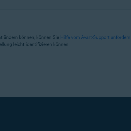
t ändern können, können Sie
Hilfe vom Avast-Support anfordern
ellung leicht identifizieren können.