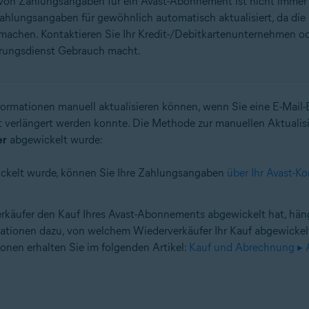
von Zahlungsangaben für ein Avast-Abonnement ist nicht immer 
 Zahlungsangaben für gewöhnlich automatisch aktualisiert, da d
achen. Kontaktieren Sie Ihr Kredit-/Debitkartenunternehmen oder
ierungsdienst Gebrauch macht.
informationen manuell aktualisieren können, wenn Sie eine E-Mail-
t verlängert werden konnte. Die Methode zur manuellen Aktualis
er
abgewickelt wurde:
ickelt wurde, können Sie Ihre Zahlungsangaben
über Ihr Avast-Ko
verkäufer den Kauf Ihres Avast-Abonnements abgewickelt hat, hä
ionen dazu, von welchem Wiederverkäufer Ihr Kauf abgewickelt 
ionen erhalten Sie im folgenden Artikel:
Kauf und Abrechnung ▸ Au