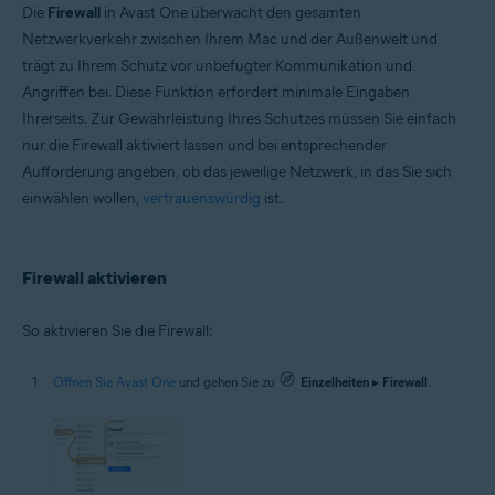
Microsoft Windows 11 Home/Pro/Enterprise/Education
Die
Firewall
in Avast One überwacht den gesamten
Microsoft Windows 10 Home/Pro/Enterprise/Education – 32-/64-Bit
Netzwerkverkehr zwischen Ihrem Mac und der Außenwelt und
Microsoft Windows 8.1 Home/Pro/Enterprise/Education – 32-/64-Bit
trägt zu Ihrem Schutz vor unbefugter Kommunikation und
Microsoft Windows 8 Home/Pro/Enterprise/Education – 32-/64-Bit
Microsoft Windows 7 Home Basic/Home
Angriffen bei. Diese Funktion erfordert minimale Eingaben
Premium/Professional/Enterprise/Ultimate – Service Pack 1 mit
Ihrerseits. Zur Gewährleistung Ihres Schutzes müssen Sie einfach
benutzerfreundlichem Rollup-Update, 32-/64-Bit
nur die Firewall aktiviert lassen und bei entsprechender
Apple macOS 14.x (Sonoma)
Aufforderung angeben, ob das jeweilige Netzwerk, in das Sie sich
Apple macOS 13.x (Ventura)
einwählen wollen,
vertrauenswürdig
ist.
Apple macOS 12.x (Monterey)
Apple macOS 11.x (Big Sur)
Apple macOS 10.15.x (Catalina)
Apple macOS 10.14.x (Mojave)
Firewall aktivieren
Apple macOS 10.13.x (High Sierra)
So aktivieren Sie die Firewall:
Öffnen Sie Avast One
und gehen Sie zu
Einzelheiten
▸
Firewall
.