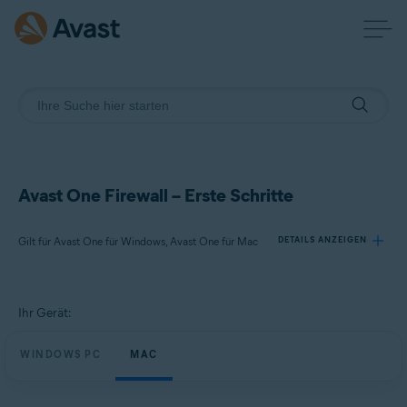
Avast One Firewall – Erste Schritte
Gilt für Avast One für Windows, Avast One für Mac
DETAILS ANZEIGEN
Produkte:
Ihr Gerät:
Avast One 24.x für Windows
Avast One 24.x für Mac
WINDOWS PC
MAC
Betriebssysteme: