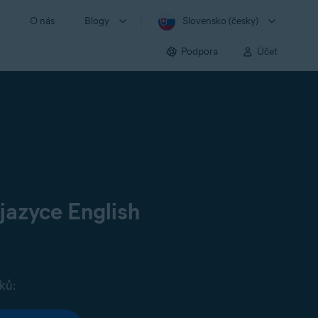
O nás
Blogy
Slovensko (česky)
Podpora
Účet
jazyce English
ků: