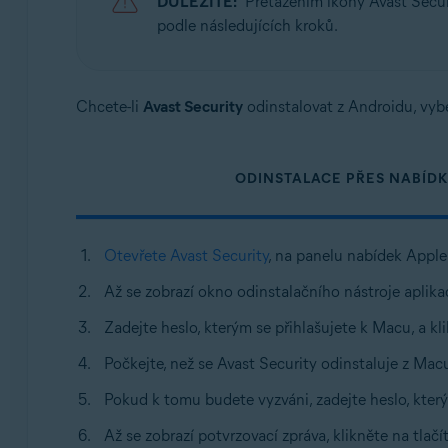
DŮLEŽITÉ:
Přetažením ikony Avast Secu
Operační systémy:
podle následujících kroků.
Apple macOS 13.x (Ventura)
Apple macOS 12.x (Monterey)
Apple macOS 11.x (Big Sur)
Chcete-li
Avast Security
odinstalovat z Androidu, vyb
Apple macOS 10.15.x (Catalina)
Apple macOS 10.14.x (Mojave)
Apple macOS 10.13.x (High Sierra)
ODINSTALACE PŘES NABÍDK
Apple macOS 10.12.x (Sierra)
Apple Mac OS X 10.11.x (El Capitan)
Otevřete Avast Security
, na panelu nabídek Apple
Až se zobrazí okno odinstalačního nástroje aplika
Zadejte heslo, kterým se přihlašujete k Macu, a kl
Počkejte, než se Avast Security odinstaluje z Mac
Pokud k tomu budete vyzváni, zadejte heslo, který
Až se zobrazí potvrzovací zpráva, klikněte na tlač