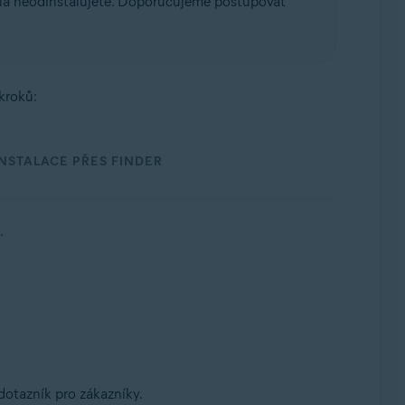
ela neodinstalujete. Doporučujeme postupovat
kroků:
NSTALACE PŘES FINDER
.
dotazník pro zákazníky.