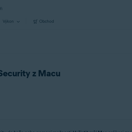
ři
Výkon
Obchod
Security z Macu