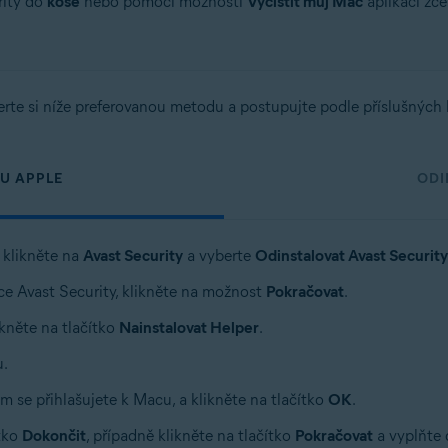
rity do
koše
nebo pomocí možnosti
Vyčistit můj Mac
aplikaci zc
erte si níže preferovanou metodu a postupujte podle příslušných 
U APPLE
ODI
 klikněte na
Avast Security
a vyberte
Odinstalovat Avast Security
ce Avast Security, klikněte na možnost
Pokračovat
.
ikněte na tlačítko
Nainstalovat Helper
.
u.
m se přihlašujete k Macu, a klikněte na tlačítko
OK
.
ítko
Dokončit
, případně klikněte na tlačítko
Pokračovat
a vyplňte 