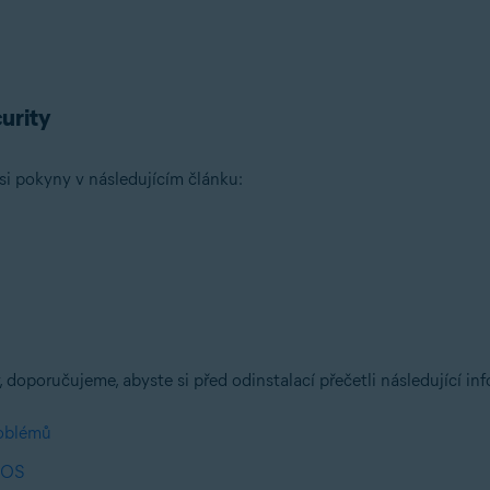
urity
 si pokyny v následujícím článku:
 doporučujeme, abyste si před odinstalací přečetli následující in
roblémů
acOS