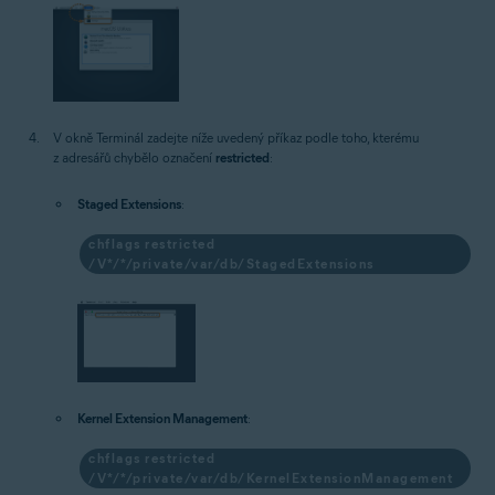
V okně Terminál zadejte níže uvedený příkaz podle toho, kterému
z adresářů chybělo označení
restricted
:
Staged Extensions
:
chflags restricted
/V*/*/private/var/db/StagedExtensions
Kernel Extension Management
:
chflags restricted
/V*/*/private/var/db/KernelExtensionManagement