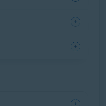
dných interakcí. Automaticky kontroluje weby
 zjistit, zda se může jednat o podvody.
ránce před podvody Pro
(placená verze):
 Informace o tom, jak můžete v aplikaci Avast
 příplatku také aktivovat Avast One na