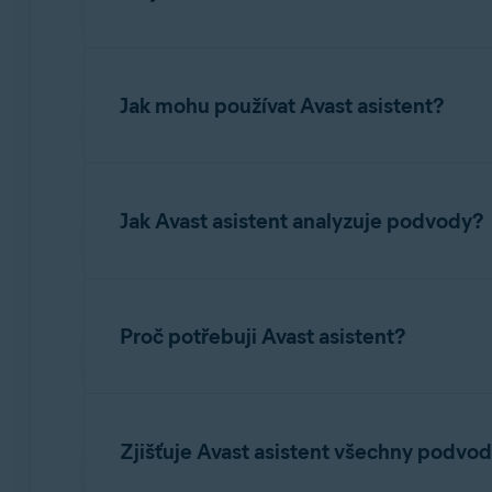
Avast asistent je nástroj využívající umělou i
identifikovat potenciální podvody, které by m
Jak mohu používat Avast asistent?
obsahu slouží jako zdroj informací o kyberneti
Asistent poskytuje jasné a praktické rady, jak
Informace o přístupu k Avast asistentu a jeho
Jak Avast asistent analyzuje podvody?
Avast asistent využívá pokročilou umělou intel
spojovány s podvody a podvodnou činností. Anal
Proč potřebuji Avast asistent?
o phishing, škodlivé odkazy, podvržené odesílat
nebo web nebezpečný, a poskytne jasná vysvět
kroků, jak se chránit a nenaletět na podvody.
Zatímco Hlídač e-mailů a Hlídač webů se zaměřu
podvodné e-maily dřív, než si uživatel vůbec 
Zjišťuje Avast asistent všechny podvo
se aktivuje a umožní mu rozhodnout se, zda na
nyní potřebují nástroj, který jim pomůže zjisti