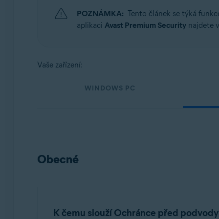
Operační systémy:
POZNÁMKA:
Tento článek se týká funk
Windows, macOS, Android a iOS
aplikaci
Avast Premium Security
najdete v
Vaše zařízení:
WINDOWS PC
Obecné
K čemu slouží Ochránce před podvody