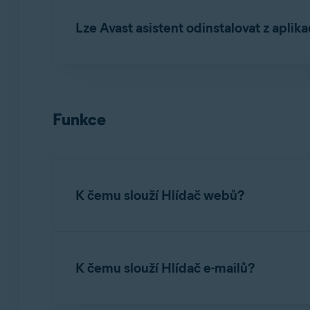
Lze Avast asistent odinstalovat z aplik
Ne. Avast asistenta
nelze
odebrat z aplikace A
zeptali nebo zkontrolovali zprávu. Pokud jej ne
Funkce
K čemu slouží Hlídač webů?
Hlídač webů je základní funkcí aplikace Avast 
škodlivých skriptů. Ve výchozím stavu je zapnu
K čemu slouží Hlídač e-mailů?
s malwarem. Další informace o funkci Hlídač 