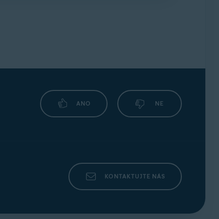
omunitních fór
.
ANO
NE
KONTAKTUJTE NÁS