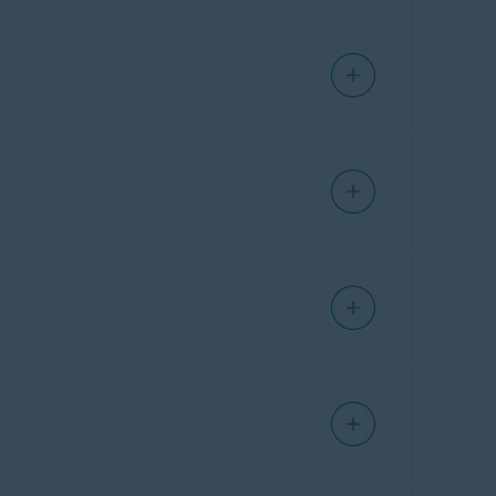
 uživatelům nápovědu, aby mohli situaci dále
áhlou knihovnou známých phishingových útoků a
stanoveného plánu. Každé odeslání podezřelé
znávat nové podvody. Jinými slovy, detekce
schopnosti neustále vyvíjejí. Pomáhá nám mít
cích:
angličtina
,
francouzština
,
němčina
,
v budoucnu plánujeme rozšířit podporu.