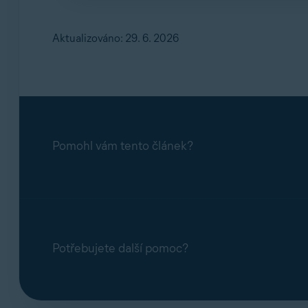
Ne. Naše týmy podpory řeší dotazy týkající 
zůstává neaktivní.
Aktualizováno: 29. 6. 2026
Pomohl vám tento článek?
Potřebujete další pomoc?