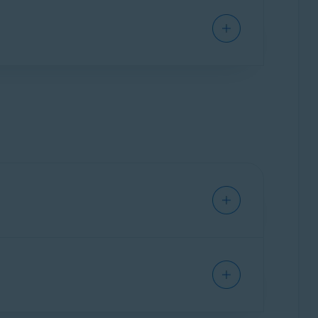
 tehdy, když ho otevřete, abyste se na něco
 zabránit stažení malwaru, například
avit nastavení citlivosti detekce a zacházení
dvody Pro – začínáme
.