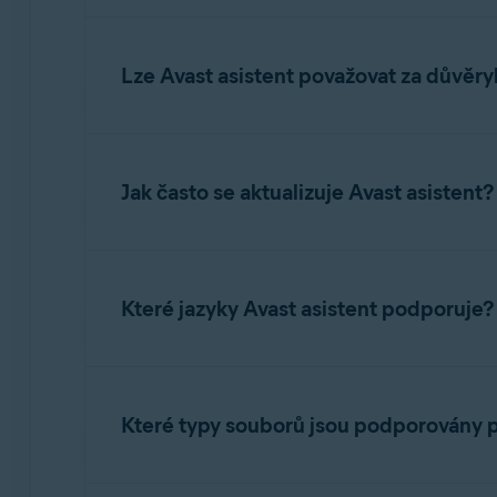
bylo toto hodnocení provedeno a jaké potenciá
Ačkoli je Avast asistent vysoce efektivní, nem
posoudit.
Lze Avast asistent považovat za důvě
Avast asistent je vyvíjen pomocí pokročilé A
vzorů podvodů, aby se zlepšila detekce podvo
Jak často se aktualizuje Avast asistent?
Avast asistent využívá učení v reálném čase 
textové zprávy, e-mailu nebo odkazu od uživa
Které jazyky Avast asistent podporuje?
podvodů se neustále zdokonaluje. Tento nepřet
náskok před nově se objevujícími podvodnými
Náš AI asistent je navržen tak, aby fungoval v
japonština
a
španělština
. Tyto jazyky byly vy
Které typy souborů jsou podporovány p
Podporované formáty obrázků zahrnují PNG, JP