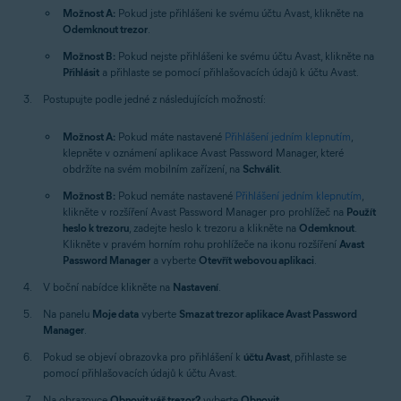
Možnost A:
Pokud jste přihlášeni ke svému účtu Avast, klikněte na
Odemknout trezor
.
Možnost B:
Pokud nejste přihlášeni ke svému účtu Avast, klikněte na
Přihlásit
a přihlaste se pomocí přihlašovacích údajů k účtu Avast.
Postupujte podle jedné z následujících možností:
Možnost A:
Pokud máte nastavené
Přihlášení jedním klepnutím
,
klepněte v oznámení aplikace Avast Password Manager, které
obdržíte na svém mobilním zařízení, na
Schválit
.
Možnost B:
Pokud nemáte nastavené
Přihlášení jedním klepnutím
,
klikněte v rozšíření Avast Password Manager pro prohlížeč na
Použít
heslo k trezoru
, zadejte heslo k trezoru a klikněte na
Odemknout
.
Klikněte v pravém horním rohu prohlížeče na ikonu rozšíření
Avast
Password Manager
a vyberte
Otevřít webovou aplikaci
.
V boční nabídce klikněte na
Nastavení
.
Na panelu
Moje data
vyberte
Smazat trezor aplikace Avast Password
Manager
.
Pokud se objeví obrazovka pro přihlášení k
účtu Avast
, přihlaste se
pomocí přihlašovacích údajů k účtu Avast.
Na obrazovce
Obnovit váš trezor?
vyberte
Obnovit
.