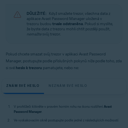
Windows a MacOS
DŮLEŽITÉ:
Když smažete trezor, všechna data z
aplikace Avast Password Manager uložená v
trezoru budou
trvale odstraněna
. Pokud si myslíte,
že byste data z trezoru mohli chtít později použít,
nemažte
svůj trezor.
Pokud chcete smazat svůj trezor v aplikaci Avast Password
Manager, postupujte podle příslušných pokynů níže podle toho, zda
si své
heslo k trezoru
pamatujete, nebo ne:
ZNÁM SVÉ HESLO
NEZNÁM SVÉ HESLO
V prohlížeči klikněte v pravém horním rohu na ikonu rozšíření
Avast
Password Manager
.
Ve vyskakovacím okně postupujte podle jedné z následujících možností: