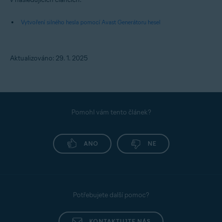
Vytvoření silného hesla pomocí Avast Generátoru hesel
Aktualizováno: 29. 1. 2025
Pomohl vám tento článek?
ANO
NE
Potřebujete další pomoc?
KONTAKTUJTE NÁS