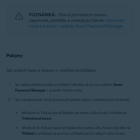
Windows, MacOS
POZNÁMKA:
Pokud jste heslo k trezoru
zapomněli, přečtěte si následující článek:
Obnovení
hesla k trezoru v aplikaci Avast Password Manager
.
Pokyny
Jak změnit heslo k trezoru v rozšíření prohlížeče:
Ve vašem preferovaném prohlížeči klikněte na ikonu rozšíření
Avast
Password Manager
v pravém horním rohu.
Ve vyskakovacím okně postupujte podle jedné z následujících možností:
Možnost A: Pokud jste přihlášeni ke svému účtu Avast, klikněte na
Odemknout trezor
.
Možnost B: Pokud nejste přihlášeni ke svému účtu Avast, klikněte na
Přihlásit
a přihlaste se pomocí přihlašovacích údajů k účtu Avast.