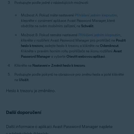
Postupujte podle jedné z následujících možností:
Možnost A: Pokud máte nastavené
Přihlášení jedním klepnutím
,
klepněte v oznámení aplikace Avast Password Manager, které
obdržíte na svém mobilním zařízení, na
Schválit
.
Možnost B: Pokud nemáte nastavené
Přihlášení jedním klepnutím
,
klikněte v rozšíření Avast Password Manager pro prohlížeč na
Použít
heslo k trezoru
, zadejte heslo k trezoru a klikněte na
Odemknout
.
Klikněte v pravém horním rohu prohlížeče na ikonu rozšíření
Avast
Password Manager
a vyberte
Otevřít webovou aplikaci
.
Klikněte na
Nastavení
▸
Změnit heslo k trezoru
.
Postupujte podle pokynů na obrazovce pro změnu hesla a poté klikněte
na
Uložit
.
Heslo k trezoru je změněno.
Další doporučení
Další informace o aplikaci Avast Password Manager najdete
v následujících článcích: