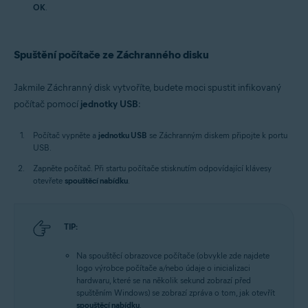
OK
.
Spuštění počítače ze Záchranného disku
Jakmile Záchranný disk vytvoříte, budete moci spustit infikovaný
počítač pomocí
jednotky USB
:
Počítač vypněte a
jednotku USB
se Záchranným diskem připojte k portu
USB.
Zapněte počítač. Při startu počítače stisknutím odpovídající klávesy
otevřete
spouštěcí nabídku
.
TIP:
Na spouštěcí obrazovce počítače (obvykle zde najdete
logo výrobce počítače a/nebo údaje o inicializaci
hardwaru, které se na několik sekund zobrazí před
spuštěním Windows) se zobrazí zpráva o tom, jak otevřít
spouštěcí nabídku
.