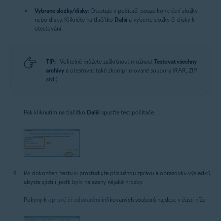
Vybrané složky/disky
: Otestuje v počítači pouze konkrétní složky
nebo disky. Klikněte na tlačítko
Další
a vyberte složky či disky k
otestování.
TIP:
Volitelně můžete zaškrtnout možnost
Testovat všechny
archivy
a otestovat také zkomprimované soubory (RAR, ZIP
atd.).
Pak kliknutím na tlačítko
Další
spusťte test počítače.
Po dokončení testu si prostudujte příslušnou zprávu a obrazovku výsledků,
abyste zjistili, jestli byly nalezeny nějaké hrozby.
Pokyny k
opravě či odstranění
infikovaných souborů najdete v části níže.