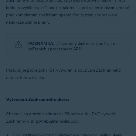
Záchranný disk testuje počítač, když systém zrovna neběží. Tímto
Operační systémy:
krokem zvýšíte svoje šance na nalezení a odstranění malwaru, neboť
Windows
před kompletním spuštěním operačního systému se malware
nedokáže účinně bránit.
POZNÁMKA:
Záchranný disk nelze používat na
zařízeních s procesorem ARM.
Postupujte podle pokynů k vytvoření a používání Záchranného
disku v tomto článku.
Vytvoření Záchranného disku
Chcete-li na prázdné jednotce USB nebo disku DVD vytvořit
Záchranný disk, potřebujete následující:
Další neinfikovaný počítač s Windows a nainstalovanou aplikací
Avast