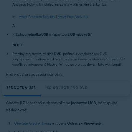
Antivirus
. Pokyny k instalaci naleznete v příslušném článku níže:
Avast Premium Security
|
Avast Free Antivirus
A
Prázdnou
jednotku USB
s kapacitou
2 GB nebo vyšší
.
NEBO
Prázdný zapisovatelný disk
DVD
; počítač s vypalovačkou DVD
a vypalovacím softwarem, který dokáže zapisovat soubory ve formátu ISO
(například integrovaný Nástroj Windows pro vypalování bitových kopií).
Preferovaná spouštěcí jednotka:
JEDNOTKA USB
ISO SOUBOR PRO DVD
Chcete-li Záchranný disk vytvořit na
jednotce USB
, postupujte
následovně:
Otevřete Avast Antivirus
a vyberte
Ochrana
▸
Virové testy
.