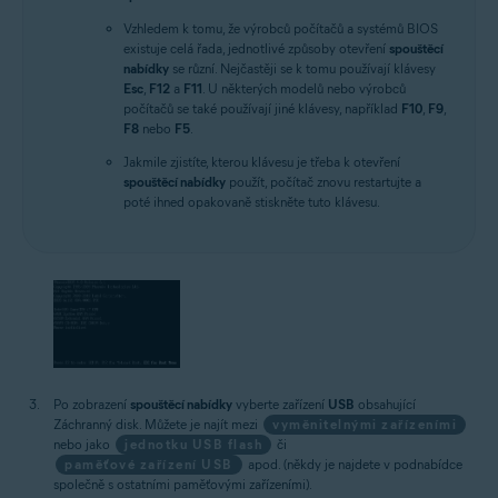
Vzhledem k tomu, že výrobců počítačů a systémů BIOS
existuje celá řada, jednotlivé způsoby otevření
spouštěcí
nabídky
se různí. Nejčastěji se k tomu používají klávesy
Esc
,
F12
a
F11
. U některých modelů nebo výrobců
počítačů se také používají jiné klávesy, například
F10
,
F9
,
F8
nebo
F5
.
Jakmile zjistíte, kterou klávesu je třeba k otevření
spouštěcí nabídky
použít, počítač znovu restartujte a
poté ihned opakovaně stiskněte tuto klávesu.
Po zobrazení
spouštěcí nabídky
vyberte zařízení
USB
obsahující
Záchranný disk. Můžete je najít mezi
vyměnitelnými zařízeními
nebo jako
jednotku USB flash
či
paměťové zařízení USB
apod. (někdy je najdete v podnabídce
společně s ostatními paměťovými zařízeními).