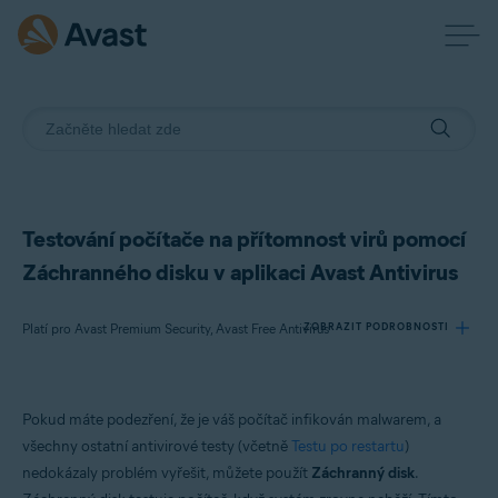
Testování počítače na přítomnost virů pomocí
Záchranného disku v aplikaci Avast Antivirus
Platí pro Avast Premium Security, Avast Free Antivirus
ZOBRAZIT PODROBNOSTI
Produkty:
Pokud máte podezření, že je váš počítač infikován malwarem, a
Avast Premium Security
všechny ostatní antivirové testy (včetně
Testu po restartu
)
Avast Free Antivirus
nedokázaly problém vyřešit, můžete použít
Záchranný disk
.