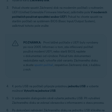
Vyberte kartu
Záchranný disk
.
Pokud chcete spustit Záchranný disk na moderním počítači s rozhraním
UEFI (Unified Extensible Firmware Interface), zaškrtněte pole
V moderních
počítačích používat spouštěcí soubor UEFI
. Pokud ho chcete spustit na
starším počítači se systémem BIOS (Basic Input/Output System),
zaškrtnutí tohoto pole zrušte.
POZNÁMKA:
První běžné počítače s UEFI byly vyrobeny
po roce 2005. Informaci o tom, zda infikovaný počítač
používá moderní UEFI, nebo starší BIOS, najdete
v dokumentaci od výrobce. Pokud tuto dokumentaci
nedokážete najít, vytvořte obě varianty Záchranného disku
a zkuste
spustit počítač
, respektive Záchranný disk, s každou
z nich.
K portu USB na počítači připojte prázdnou
jednotku USB
a vyberte
možnost
Vytvořit na jednotce USB
.
V zobrazeném dialogovém okně vyberte jednotku USB. Při vytváření
Záchranného disku se zobrazí obrazovka s informacemi o stavu procesu.
Po dokončení nahrávání Záchranného disku na jednotku USB klikněte na