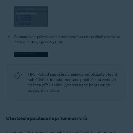
Postupujte dle pokynů v zobrazené zprávě spusťte počítač, respektive
Záchranný disk, z
jednotky USB
.
TIP:
Pokud
spouštěcí nabídku
nedokážete otevřít,
nahlédněte do dokumentace počítače na webové
stránce příslušného výrobce nebo kontaktujte
podporu výrobce.
Otestování počítače na přítomnost virů
Záchranný disk po spuštění zahájí test počítače na přítomnost