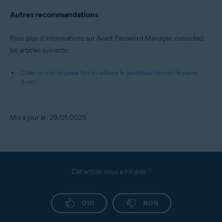
Autres recommandations
Pour plus d’informations sur Avast Password Manager, consultez
les articles suivants :
Créez un mot de passe fort en utilisant le générateur de mot de passe
Avast
Mis à jour le : 29/01/2025
Cet article vous a-t-il aidé ?
OUI
NON