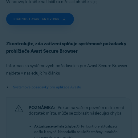
Windows, klikněte na tlačítko níže a stáhněte si jej:
STÁHNOUT AVAST ANTIVIRUS
Zkontrolujte, zda zařízení splňuje systémové požadavky
prohlížeče Avast Secure Browser
Informace o systémových požadavcích pro Avast Secure Browser
najdete v následujícím článku:
Systémové požadavky pro aplikace Avastu
POZNÁMKA:
Pokud na vašem pevném disku není
dostatek místa, může se zobrazit následující chyba:
Aktualizace selhala (chyba 7)
: Při kontrole aktualizací
došlo k chybě: Nepodařilo se uložit stažený instalační
program do mezipaměti.