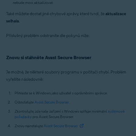
nebude moci aktualizovat.
Také můžete dostat jiné chybové zprávy, které tvrdí, že
aktualizace
selhala
.
Příslušný problém odstraníte dle pokynů níže:
Znovu si stáhněte Avast Secure Browser
Je možné, že některé soubory programu v počítači chybí. Problém
vyřešíte následovně:
Přihlaste se k Windows jako uživatel s oprávněními správce.
Odinstalujte
Avast Secure Browser
.
Zkontrolujte, zda vaše zařízení s Windows splňuje minimální
systémové
požadavky
pro Avast Secure Browser.
Znovu nainstalujte
Avast Secure Browser
.