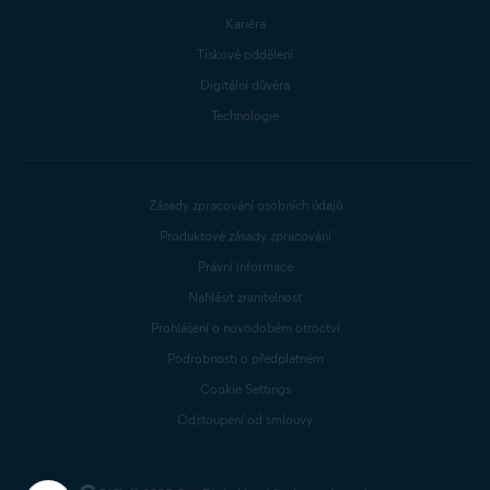
Kariéra
Tiskové oddělení
Digitální důvěra
Technologie
Zásady zpracování osobních údajů
Produktové zásady zpracování
Právní informace
Nahlásit zranitelnost
Prohlášení o novodobém otroctví
Podrobnosti o předplatném
Cookie Settings
Odstoupení od smlouvy