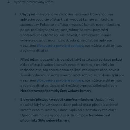
Vyberte preferovaný režim:
Chytrý režim
(vybráno ve výchozím nastavení): Důvěryhodným
aplikacím povoluje přístup k vaší webové kameře a mikrofonu
automaticky. Pokud se o přístup k webové kameře nebo mikrofonu
pokusí nedůvěryhodná aplikace, zobrazí se vám upozornění
s dotazem, zda chcete aplikaci povolit, či zablokovat. Jakmile
vyberete požadovanou možnost, zobrazí se příslušná aplikace
v seznamu
Blokované a povolené aplikace
, kde můžete zjistit její stav
a vybrat další akce.
Přísný režim
: Upozorní vás pokaždé, když se
jakákoli
aplikace pokusí
získat přístup k webové kameře nebo mikrofonu, a umožní vám
rozhodnout se, zda chcete danou aplikaci zablokovat, nebo povolit.
Jakmile vyberete požadovanou možnost, zobrazí se příslušná aplikace
v seznamu
Blokované a povolené aplikace
, kde můžete zjistit její stav
a vybrat další akce. Upozornění můžete vypnout zaškrtnutím pole
Nezobrazovat připomínky Štítu webové kamery
.
Blokování přístupu k webové kameře a mikrofonu
: Upozorní vás
pokaždé, když se
jakákoli
aplikace pokusí získat přístup k webové
kameře nebo mikrofonu, a danou aplikaci automaticky zablokuje.
Upozornění můžete vypnout zaškrtnutím pole
Nezobrazovat
připomínky Štítu webové kamery
.