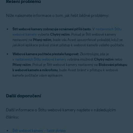
Řešení problémů
Níže naleznete informace o tom, jak řešit běžné problémy:
Štít webové kamery zobrazuje oznámení příliš často
: V
nastaveních Štítu
webové kamery
vyberte
Chytrý režim
. Pokud je Štít webové kamery
nastavený na
Přísný režim
, bude vás Avast upozorňovat pokaždé, když se
jakákoli
aplikace pokusí získat přístup k webové kameře vašeho počítače.
Webová kamera počítače přestala fungovat:
Zkontrolujte, zda je
v
nastaveních Štítu webové kamery
vybrána možnost
Chytrý režim
nebo
Přísný režim
. Pokud je Štít webové kamery nastavený na
Blokování přístupu
k webové kameře a mikrofonu
, bude Avast bránit v přístupu k webové
kameře počítače
všem
aplikacím.
Další doporučení
Další informace o Štítu webové kamery najdete v následujícím
článku:
Štít webové kamery – časté dotazy