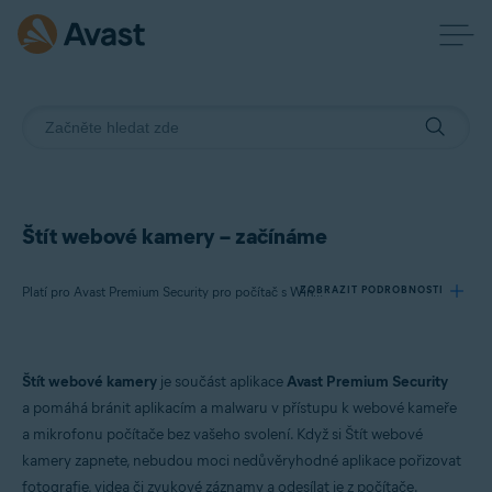
Štít webové kamery – začínáme
ZOBRAZIT PODROBNOSTI
Platí pro Avast Premium Security pro počítač s Windows
Produkty:
Štít webové kamery
je součást aplikace
Avast Premium Security
Avast Premium Security 23.x pro počítač s Windows
a pomáhá bránit aplikacím a malwaru v přístupu k webové kameře
a mikrofonu počítače bez vašeho svolení. Když si Štít webové
Operační systémy:
kamery zapnete, nebudou moci nedůvěryhodné aplikace pořizovat
Microsoft Windows 11 Home / Pro / Enterprise / Education
fotografie, videa či zvukové záznamy a odesílat je z počítače.