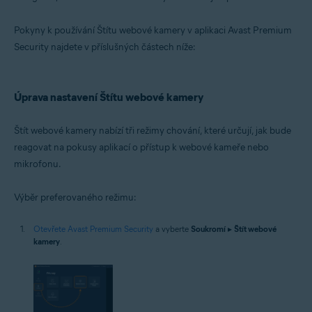
Microsoft Windows 10 Home / Pro / Enterprise / Education – 32/64bitová
verze
Pokyny k používání Štítu webové kamery v aplikaci Avast Premium
Microsoft Windows 8.1 / Pro / Enterprise – 32/64bitová verze
Microsoft Windows 8 / Pro / Enterprise – 32/64bitová verze
Security najdete v příslušných částech níže:
Microsoft Windows 7 Home Basic / Home Premium / Professional /
Enterprise / Ultimate – Service Pack 1 s aktualizací Convenient Rollup
Update, 32/64bitová verze
Úprava nastavení Štítu webové kamery
Štít webové kamery nabízí tři režimy chování, které určují, jak bude
reagovat na pokusy aplikací o přístup k webové kameře nebo
mikrofonu.
Výběr preferovaného režimu:
Otevřete Avast Premium Security
a vyberte
Soukromí
▸
Štít webové
kamery
.