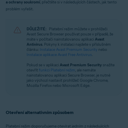
a ochrany soukromí
, přečtěte si v následujících částech, jak tento
Operační systémy:
problém vyřešit.
Microsoft Windows 11 Home / Pro / Enterprise / Education
Microsoft Windows 10 Home / Pro / Enterprise / Education – 32/64bitová
verze
DŮLEŽITÉ:
Platební režim můžete v prohlížeči
Avast Secure Browser používat pouze v případě, že
máte v počítači nainstalovanou aplikaci
Avast
Antivirus
. Pokyny k instalaci najdete v příslušném
článku:
Instalace Avast Premium Security
nebo
Instalace aplikace Avast Free Antivirus
.
Pokud se v aplikaci
Avast Premium Security
snažíte
otevřít
funkci Platební režim
, ale nemáte
nainstalovanou aplikaci Secure Browser, je nutné
jako výchozí nastavit prohlížeč Google Chrome,
Mozilla Firefox nebo Microsoft Edge.
Otevření alternativním způsobem
Platební režim doporučujeme otevírat jedním z následujících