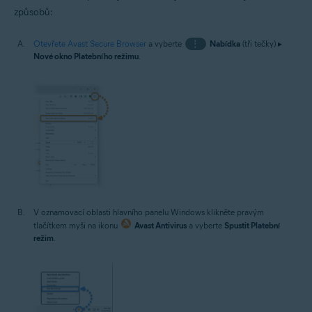
způsobů:
Otevřete Avast Secure Browser
a vyberte
⋮
Nabídka
(tři tečky) ▸
Nové okno Platebního režimu
.
V oznamovací oblasti hlavního panelu Windows klikněte pravým
tlačítkem myši na ikonu
Avast Antivirus
a vyberte
Spustit Platební
režim
.