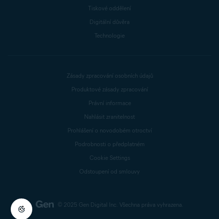
Tiskové oddělení
Digitální důvěra
Technologie
Zásady zpracování osobních údajů
Produktové zásady zpracování
Právní informace
Nahlásit zranitelnost
Prohlášení o novodobém otroctví
Podrobnosti o předplatném
Cookie Settings
Odstoupení od smlouvy
© 2025 Gen Digital Inc.
Všechna práva vyhrazena.