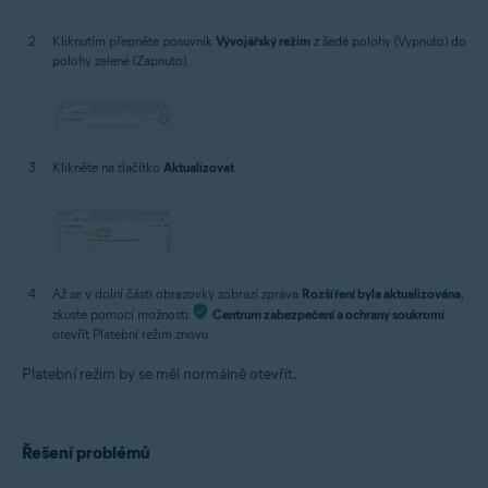
Kliknutím přepněte posuvník
Vývojářský režim
z šedé polohy (Vypnuto) do
polohy zelené (Zapnuto).
Klikněte na tlačítko
Aktualizovat
.
Až se v dolní části obrazovky zobrazí zpráva
Rozšíření byla aktualizována
,
zkuste pomocí možnosti
Centrum zabezpečení a ochrany soukromí
otevřít Platební režim znovu.
Platební režim by se měl normálně otevřít.
Řešení problémů