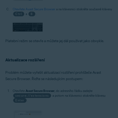
Otevřete Avast Secure Browser
a na klávesnici stiskněte současně klávesy
Ctrl
a
B
.
Platební režim se otevře a můžete jej dál používat jako obvykle.
Aktualizace rozšíření
Problém můžete vyřešit aktualizací rozšíření prohlížeče Avast
Secure Browser. Řiďte se následujícím postupem:
Otevřete
Avast Secure Browser
, do adresního řádku zadejte
secure://extensions
a potom na klávesnici stiskněte klávesu
Enter
.