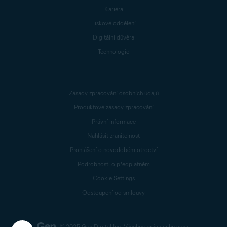
Kariéra
Tiskové oddělení
Digitální důvěra
Technologie
Zásady zpracování osobních údajů
Produktové zásady zpracování
Právní informace
Nahlásit zranitelnost
Prohlášení o novodobém otroctví
Podrobnosti o předplatném
Cookie Settings
Odstoupení od smlouvy
© 2025 Gen Digital Inc.
Všechna práva vyhrazena.