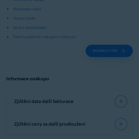
Aktualizace údajů
Vracení peněz
Správa předplatného
Řešení problémů s nákupem a fakturací
ROZBALIT VŠE
Informace onákupu
Zjištění data další fakturace
Zjištění ceny za další prodloužení
DŮLEŽITÉ:
Bude vám
naúčtováno před vypršením
Cenu za další prodloužení najdete ve-mailu