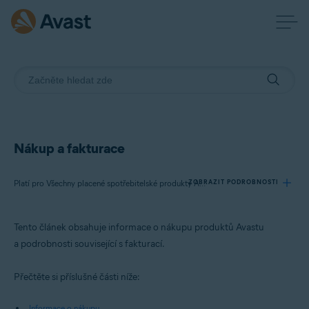
Nákup a fakturace
ZOBRAZIT PODROBNOSTI
Platí pro Všechny placené spotřebitelské produkty Avast
Tento článek obsahuje informace o nákupu produktů Avastu
Produkty:
a podrobnosti související s fakturací.
Všechny placené spotřebitelské produkty Avast
Přečtěte si příslušné části níže:
Operační systémy:
Všechny podporované operační systémy
Informace o nákupu