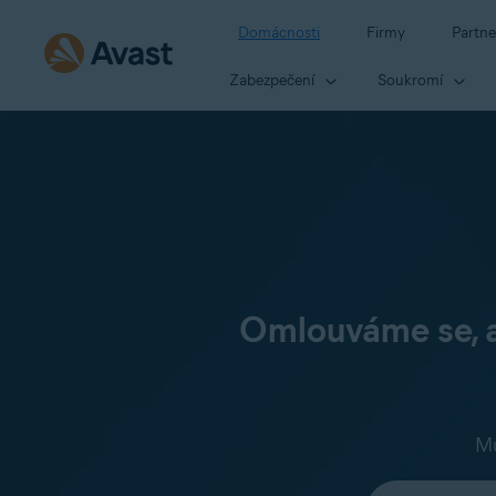
Domácnosti
Firmy
Partne
Zabezpečení
Soukromí
Omlouváme se, al
Mů
Vyberte