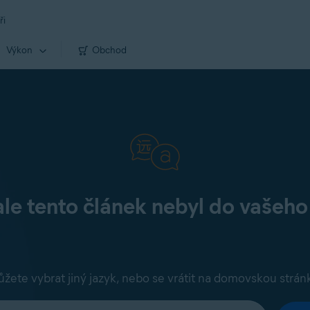
ři
Výkon
Obchod
e tento článek nebyl do vašeho
žete vybrat jiný jazyk, nebo se vrátit na domovskou strán