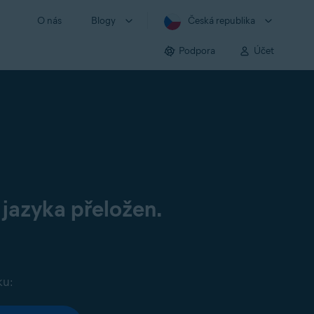
O nás
Blogy
Česká republika
Podpora
Účet
 jazyka přeložen.
ku: