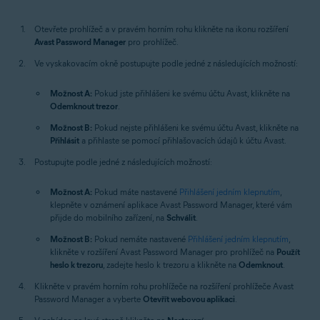
Otevřete prohlížeč a v pravém horním rohu klikněte na ikonu rozšíření
Avast Password Manager
pro prohlížeč.
Ve vyskakovacím okně postupujte podle jedné z následujících možností:
Možnost A:
Pokud jste přihlášeni ke svému účtu Avast, klikněte na
Odemknout trezor
.
Možnost B:
Pokud nejste přihlášeni ke svému účtu Avast, klikněte na
Přihlásit
a přihlaste se pomocí přihlašovacích údajů k účtu Avast.
Postupujte podle jedné z následujících možností:
Možnost A:
Pokud máte nastavené
Přihlášení jedním klepnutím
,
klepněte v oznámení aplikace Avast Password Manager, které vám
přijde do mobilního zařízení, na
Schválit
.
Možnost B:
Pokud nemáte nastavené
Přihlášení jedním klepnutím
,
klikněte v rozšíření Avast Password Manager pro prohlížeč na
Použít
heslo k trezoru
, zadejte heslo k trezoru a klikněte na
Odemknout
.
Klikněte v pravém horním rohu prohlížeče na rozšíření prohlížeče Avast
Password Manager a vyberte
Otevřít webovou aplikaci
.