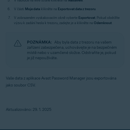
V nabídce na levé straně klikněte na
Nastavení
.
V části
Moje data
klikněte na
Exportovat data z trezoru
.
V zobrazeném vyskakovacím okně vyberte
Exportovat
. Pokud obdržíte
výzvu k zadání hesla k trezoru, zadejte je a klikněte na
Odemknout
.
POZNÁMKA:
Aby byla data z trezoru na vašem
zařízení zabezpečena, uchovávejte je na bezpečném
místě nebo v uzamčené složce. Odstraňte je, pokud
je již nepoužíváte.
Vaše data z aplikace Avast Password Manager jsou exportována
jako soubor CSV.
Aktualizováno: 29. 1. 2025