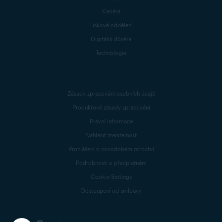
Kariéra
Tiskové oddělení
Digitální důvěra
Technologie
Zásady zpracování osobních údajů
Produktové zásady zpracování
Právní informace
Nahlásit zranitelnost
Prohlášení o novodobém otroctví
Podrobnosti o předplatném
Cookie Settings
Odstoupení od smlouvy