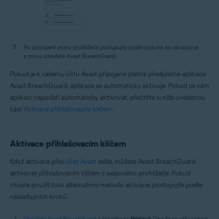
Po zobrazení výzvy prohlížeče postupujte podle pokynů na obrazovce
a znovu otevřete Avast BreachGuard.
Pokud je k vašemu účtu Avast připojené platné předplatné aplikace
Avast BreachGuard, aplikace se automaticky aktivuje. Pokud se vám
aplikaci nepodaří automaticky aktivovat, přečtěte si níže uvedenou
část
Aktivace přihlašovacím klíčem
.
Aktivace přihlašovacím klíčem
Když aktivace přes
účet Avast
selže, můžete Avast BreachGuard
aktivovat přihlašovacím klíčem z webového prohlížeče. Pokud
chcete použít tuto alternativní metodu aktivace, postupujte podle
následujících kroků:
Otevřete Avast BreachGuard
a klikněte na
Přihlásit
. Otevře se váš výchozí