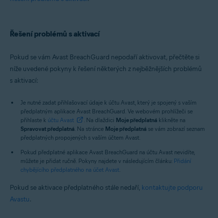
Řešení problémů s aktivací
Pokud se vám Avast BreachGuard nepodaří aktivovat, přečtěte si
níže uvedené pokyny k řešení některých z nejběžnějších problémů
s aktivací:
Je nutné zadat přihlašovací údaje k účtu Avast, který je spojený s vaším
předplatným aplikace Avast BreachGuard. Ve webovém prohlížeči se
přihlaste k
účtu Avast
. Na dlaždici
Moje předplatná
klikněte na
Spravovat předplatná
. Na stránce
Moje předplatná
se vám zobrazí seznam
předplatných propojených s vaším účtem Avast.
Pokud předplatné aplikace Avast BreachGuard na účtu Avast nevidíte,
můžete je přidat ručně. Pokyny najdete v následujícím článku:
Přidání
chybějícího předplatného na účet Avast
.
Pokud se aktivace předplatného stále nedaří,
kontaktujte podporu
Avastu
.