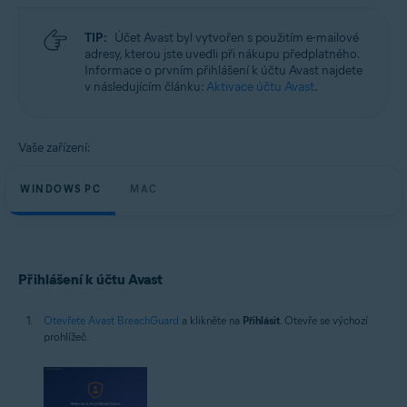
Microsoft Windows 11 Home / Pro / Enterprise / Education
Microsoft Windows 10 Home / Pro / Enterprise / Education – 32/64bitová
TIP:
Účet Avast byl vytvořen s použitím e-mailové
verze
adresy, kterou jste uvedli při nákupu předplatného.
Microsoft Windows 8.1 / Pro / Enterprise – 32/64bitová verze
Informace o prvním přihlášení k účtu Avast najdete
Microsoft Windows 8 / Pro / Enterprise – 32/64bitový
v následujícím článku:
Aktivace účtu Avast
.
Microsoft Windows 7 Home Basic / Home Premium / Professional /
Enterprise / Ultimate – Service Pack 1, 32/64bitový
Apple macOS 14.x (Sonoma)
Vaše zařízení:
Apple macOS 13.x (Ventura)
Apple macOS 12.x (Monterey)
Apple macOS 11.x (Big Sur)
WINDOWS PC
MAC
Apple macOS 10.15.x (Catalina)
Apple macOS 10.14.x (Mojave)
Apple macOS 10.13.x (High Sierra)
Přihlášení k účtu Avast
Otevřete Avast BreachGuard
a klikněte na
Přihlásit
. Otevře se výchozí
prohlížeč.