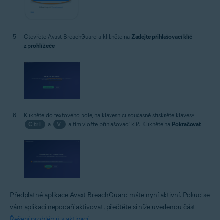
Otevřete Avast BreachGuard a klikněte na
Zadejte přihlašovací klíč
z prohlížeče
.
Klikněte do textového pole, na klávesnici současně stiskněte klávesy
Ctrl
a
V
a tím vložte přihlašovací klíč. Klikněte na
Pokračovat
.
Předplatné aplikace Avast BreachGuard máte nyní aktivní. Pokud se
vám aplikaci nepodaří aktivovat, přečtěte si níže uvedenou část
Řešení problémů s aktivací
.