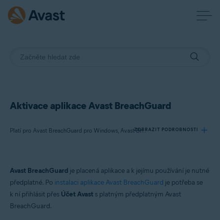
Aktivace aplikace Avast BreachGuard
ZOBRAZIT PODROBNOSTI
Platí pro Avast BreachGuard pro Windows, Avast BreachGuard pro Mac
Produkty:
Avast BreachGuard
je placená aplikace a k jejímu používání je nutné
Avast BreachGuard 24.x pro Windows
předplatné. Po
instalaci aplikace Avast BreachGuard
je potřeba se
Avast BreachGuard 1.x pro Mac
k ní přihlásit přes
Účet Avast
s platným předplatným Avast
BreachGuard.
Operační systémy: