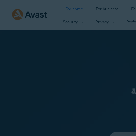
For home
For business
Fo
Security
Privacy
Perf
ة
Select