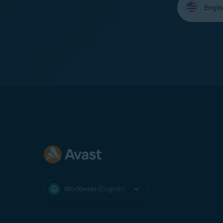
your
language:
Worldwide (English)