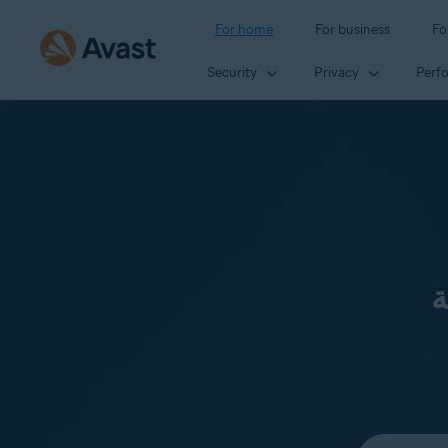
For home
For business
Fo
Security
Privacy
Perf
ة
Select