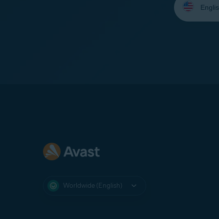
your
language:
Worldwide (English)