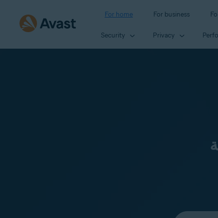
For home
For business
Fo
Security
Privacy
Perf
ة
Select