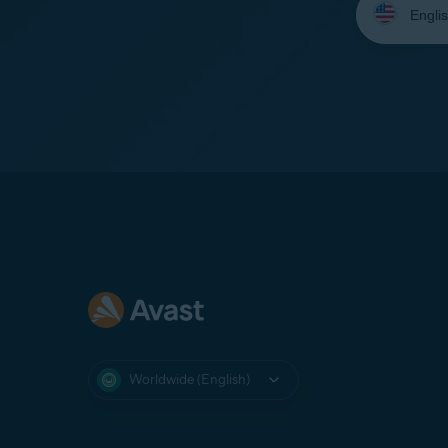
your
language:
Worldwide (English)