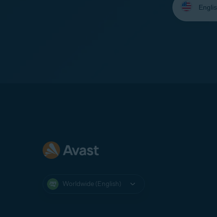
your
language:
Worldwide (English)