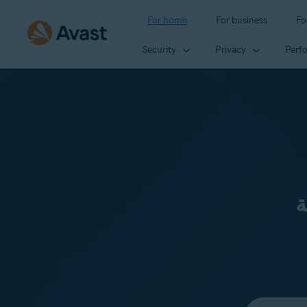
For home
For business
Fo
Security
Privacy
Perf
ة
Select