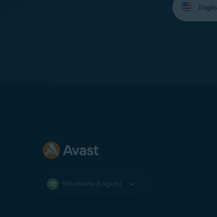
your
language:
Worldwide (English)