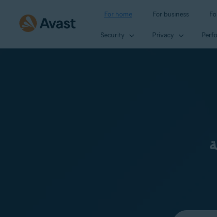
For home
For business
Fo
Security
Privacy
Perf
ة
Select