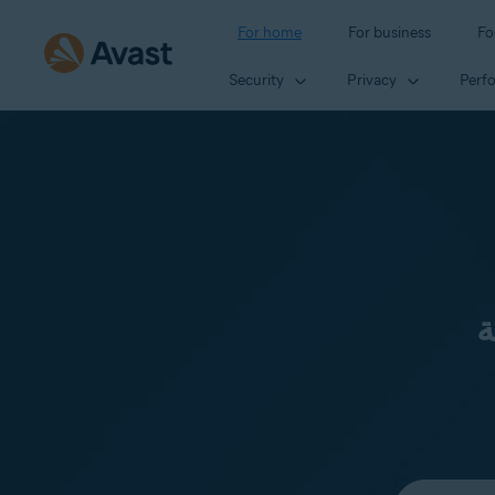
For home
For business
Fo
Security
Privacy
Perf
ة
Select