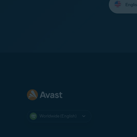
your
language:
Worldwide (English)