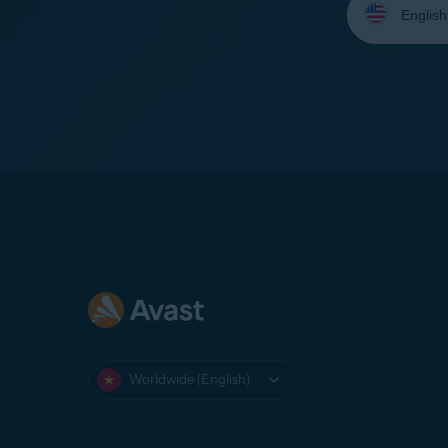
your
language:
Worldwide (English)