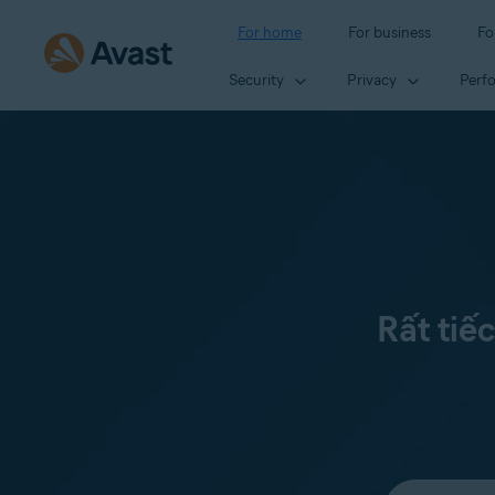
For home
For business
Fo
Security
Privacy
Perf
Rất tiế
Select