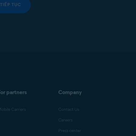
TIẾP TỤC
or partners
Company
obile Carriers
Contact Us
Careers
Press center