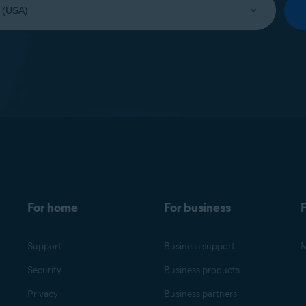
For home
For business
F
Support
Business support
M
Security
Business products
Privacy
Business partners