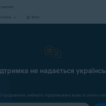
r partners
ormance
Store
ідтримка не надається україн
 продовжити, виберіть підтримувану мову зі списку ни