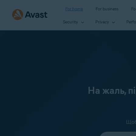
For home
For business
Fo
Security
Privacy
Perf
На жаль, п
Щоб
Select