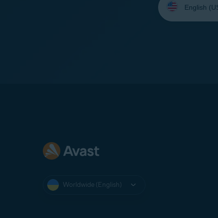
your
language:
Worldwide (English)