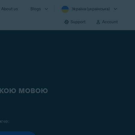
About us
Blogs
Україна (українська)
Support
Account
ською мовою
жче: