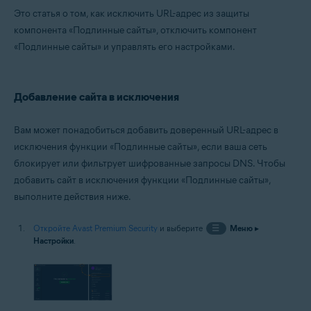
Microsoft Windows 10 Home / Pro / Enterprise / Education — 32- или 64-
Это статья о том, как исключить URL-адрес из защиты
разрядная версия
компонента «Подлинные сайты», отключить компонент
Microsoft Windows 8.1 / Pro / Enterprise — 32- или 64-разрядная версия
Microsoft Windows 8 / Pro / Enterprise — 32- или 64-разрядная версия
«Подлинные сайты» и управлять его настройками.
Microsoft Windows 7 Home Basic / Home Premium / Professional /
Enterprise / Ultimate — SP 1 с обновлением Convenient Rollup, 32- или
64-разрядная версия
Добавление сайта в исключения
Вам может понадобиться добавить доверенный URL-адрес в
исключения функции «Подлинные сайты», если ваша сеть
блокирует или фильтрует шифрованные запросы DNS. Чтобы
добавить сайт в исключения функции «Подлинные сайты»,
выполните действия ниже.
Откройте Avast Premium Security
и выберите
☰
Меню
▸
Настройки
.