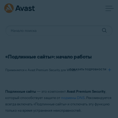
«Подлинные сайты»: начало работы
ПОКАЗАТЬ ПОДРОБНОСТИ
Применяется к Avast Premium Security для Windows
Продукты:
Подлинные сайты
— это компонент
Avast Premium Security
,
Avast Premium Security 24.x для Windows
который способствует защите от
подмены DNS
. Рекомендуется
всегда включать «Подлинные сайты» и отключать эту функцию
Операционные системы:
только на время устранения неисправностей.
Microsoft Windows 11 Home / Pro / Enterprise / Education