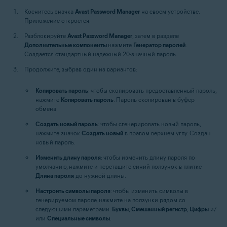
Коснитесь значка
Avast Password Manager
на своем устройстве.
Приложение откроется.
Разблокируйте
Avast Password Manager
, затем в разделе
Дополнительные компоненты
нажмите
Генератор паролей
.
Создается стандартный надежный 20-значный пароль.
Продолжите, выбрав один из вариантов:
Копировать пароль
: чтобы скопировать предоставленный пароль,
нажмите
Копировать пароль
. Пароль скопирован в буфер
обмена.
Создать новый пароль
: чтобы сгенерировать новый пароль,
нажмите значок
Создать новый
в правом верхнем углу. Создан
новый пароль.
Изменить длину пароля
: чтобы изменить длину пароля по
умолчанию, нажмите и перетащите синий ползунок в плитке
Длина пароля
до нужной длины.
Настроить символы пароля
: чтобы изменить символы в
генерируемом пароле, нажмите на ползунки рядом со
следующими параметрами:
Буквы
,
Смешанный регистр
,
Цифры
и/
или
Специальные символы
.