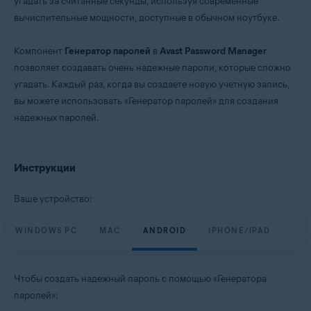
угадать за считанные секунды, используя современные
Windows, macOS, Android, iOS
вычислительные мощности, доступные в обычном ноутбуке.
Компонент
Генератор паролей
в
Avast Password Manager
позволяет создавать очень надежные пароли, которые сложно
угадать. Каждый раз, когда вы создаете новую учетную запись,
вы можете использовать «Генератор паролей» для создания
надежных паролей.
Инструкции
Ваше устройство:
WINDOWS PC
MAC
ANDROID
IPHONE/IPAD
Чтобы создать надежный пароль с помощью «Генератора
паролей»: