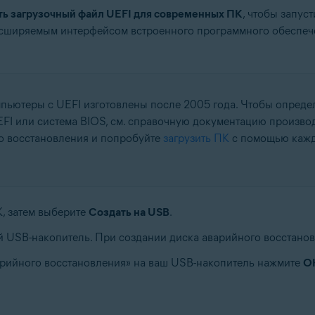
ть загрузочный файл UEFI для современных ПК
, чтобы запус
ширяемым интерфейсом встроенного программного обеспечен
ьютеры с UEFI изготовлены после 2005 года. Чтобы определ
I или система BIOS, см. справочную документацию производи
го восстановления и попробуйте
загрузить ПК
с помощью каждо
, затем выберите
Создать на USB
.
 USB-накопитель. При создании диска аварийного восстанов
арийного восстановления» на ваш USB-накопитель нажмите
O