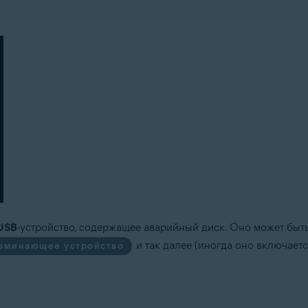
USB
-устройство, содержащее аварийный диск. Оно может быт
и так далее (иногда оно включает
оминающее устройство