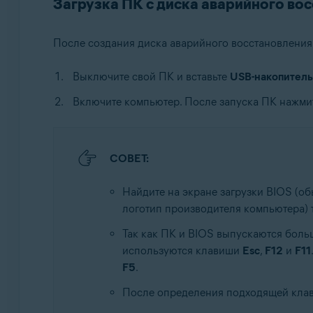
Загрузка ПК с диска аварийного во
После создания диска аварийного восстановлени
Выключите свой ПК и вставьте
USB-накопитель
Включите компьютер. После запуска ПК нажми
СОВЕТ:
Найдите на экране загрузки BIOS (о
логотип производителя компьютера) 
Так как ПК и BIOS выпускаются боль
используются клавиши
Esc
,
F12
и
F11
F5
.
После определения подходящей клав