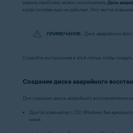
решить проблему, можно использовать
Диск авари
Avast Premium Security
когда система еще не работает. Этот метод повыш
Avast Free Antivirus
Операционные системы:
Windows
ПРИМЕЧАНИЕ:
Диск аварийного восс
Следуйте инструкциям в этой статье, чтобы создат
Создание диска аварийного восста
Для создания диска аварийного восстановления н
Другой компьютер с ОС Windows без вредонос
ниже.