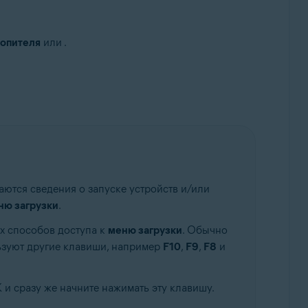
опителя
или
.
.
ются сведения о запуске устройств и/или
ню загрузки
.
х способов доступа к
меню загрузки
. Обычно
ьзуют другие клавиши, например
F10
,
F9
,
F8
и
 и сразу же начните нажимать эту клавишу.