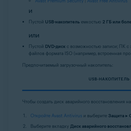
Avast Premium Security
|
Avast Free Antivirus
И
Пустой
USB-накопитель
емкостью
2 ГБ или бол
ИЛИ
Пустой
DVD-диск
с возможностью записи; ПК с
файлов формата ISO (например, встроенная про
Предпочитаемый загрузочный накопитель:
USB-НАКОПИТЕЛЬ
Чтобы создать диск аварийного восстановления н
Откройте Avast Antivirus
и выберите
Защита
▸
Выберите вкладку
Диск аварийного восстанов