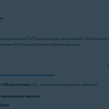
ее
.
 записывающим DVD-дисководом; программное обеспечение д
грамма Windows для записи образов дисков).
а
USB-накопителе
или
, выполните следующие действия.
Сканирование вирусов
.
ления
.