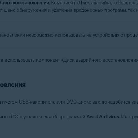
йного восстановления
. Компонент «Диск аварийного восстан
ает шанс обнаружения и удаления вредоносных программ, так 
тановления невозможно использовать на устройствах с проц
ь и использовать компонент «Диск аварийного восстановления
новления
а пустом USB-накопителе или DVD-диске вам понадобится ук
ного ПО с установленной программой
Avast Antivirus
. Инстру