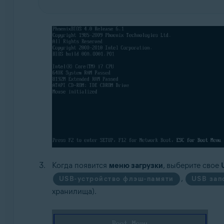
Когда появится
меню загрузки
, выберите свое
,
USB-устройство флэш-памяти
USB зап
хранилища).