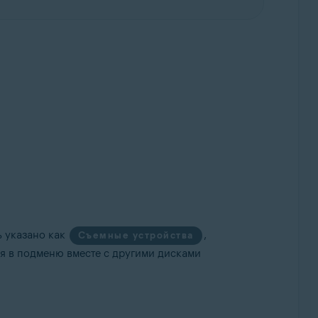
ь указано как
,
Съемные устройства
ся в подменю вместе с другими дисками