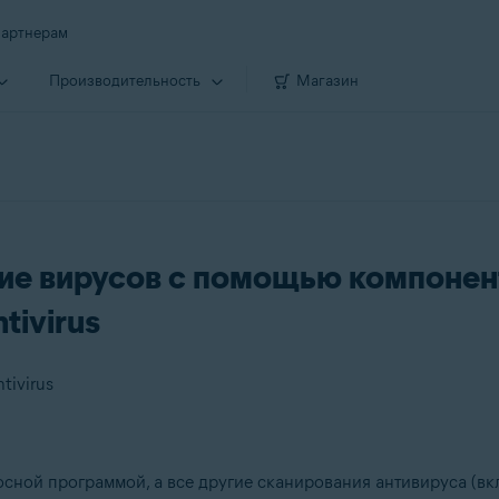
артнерам
Производи­тельность
Магазин
ие вирусов с помощью компонен
tivirus
tivirus
осной программой, а все другие сканирования антивируса (в