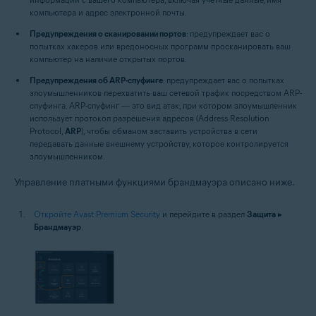
компьютера и адрес электронной почты.
Предупреждения о сканировании портов
: предупреждает вас о
попытках хакеров или вредоносных программ просканировать ваш
компьютер на наличие открытых портов.
Предупреждения об ARP-спуфинге
: предупреждает вас о попытках
злоумышленников перехватить ваш сетевой трафик посредством ARP-
спуфинга. ARP-спуфинг — это вид атак, при котором злоумышленник
использует протокол разрешения адресов (Address Resolution
Protocol,
ARP
), чтобы обманом заставить устройства в сети
передавать данные внешнему устройству, которое контролируется
злоумышленником.
Управление платными функциями брандмауэра описано ниже.
Откройте Avast Premium Security
и перейдите в раздел
Защита
▸
Брандмауэр
.