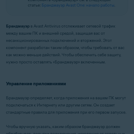
Microsoft Windows 11 Home / Pro / Enterprise / Education
статье:
Брандмауэр Avast One: начало работы
.
Microsoft Windows 10 Home / Pro / Enterprise / Education — 32- или 64-
разрядная версия
Microsoft Windows 8.1 / Pro / Enterprise — 32- или 64-разрядная версия
Microsoft Windows 8 / Pro / Enterprise — 32- или 64-разрядная версия
Брандмауэр
в Avast Antivirus отслеживает сетевой трафик
Microsoft Windows 7 Home Basic / Home Premium / Professional /
между вашим ПК и внешней средой, защищая вас от
Enterprise / Ultimate — SP 1 с обновлением Convenient Rollup, 32- или
несанкционированных подключений и вторжений. Этот
64-разрядная версия
компонент разработан таким образом, чтобы требовать от вас
как можно меньше действий. Чтобы обеспечить себе защиту,
нужно просто оставлять «Брандмауэр» включенным.
Управление приложениями
Брандмауэр определяет, когда приложения на вашем ПК могут
подключаться к Интернету или другим сетям. Он создает
стандартные правила для приложения при его первом запуске.
Чтобы вручную указать, каким образом брандмауэр должен
обрабатывать попытки подключения, исходящие от отдельных