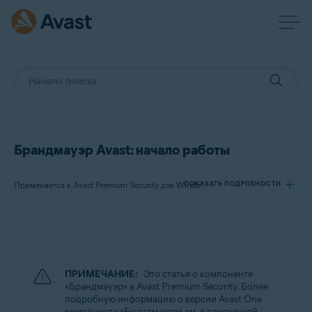
Брандмауэр Avast: начало работы
ПОКАЗАТЬ ПОДРОБНОСТИ
Применяется к Avast Premium Security для Windows, Avast Free Antivirus для Windows
Продукты:
Avast Premium Security 24.x для Windows
Avast Free Antivirus 24.x для Windows
ПРИМЕЧАНИЕ:
Это статья о компоненте
«Брандмауэр» в Avast Premium Security. Более
Операционные системы:
подробную информацию о версии Avast One
компонента «Брандмауэр» см. в следующей