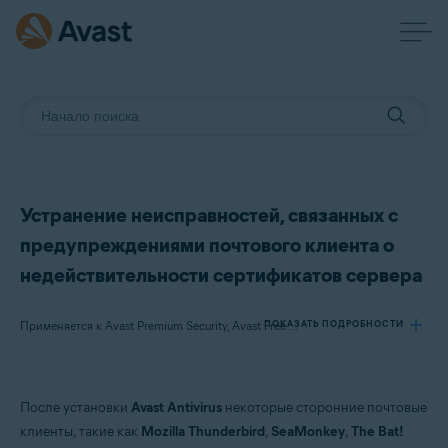
Устранение неисправностей, связанных с
предупреждениями почтового клиента о
недействительности сертификатов сервера
ПОКАЗАТЬ ПОДРОБНОСТИ
Применяется к Avast Premium Security, Avast Free Antivirus
Продукты:
После установки
Avast Antivirus
некоторые сторонние почтовые
Avast Premium Security
клиенты, такие как
Mozilla Thunderbird
,
SeaMonkey
,
The Bat!
Avast Free Antivirus