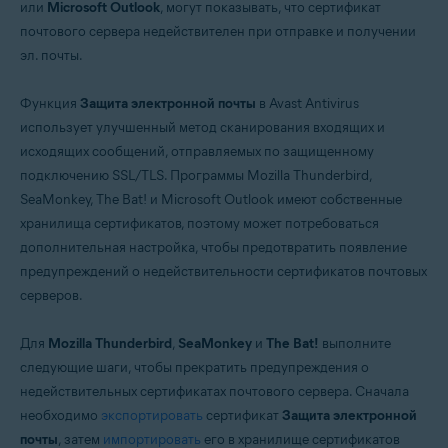
или
Microsoft Outlook
, могут показывать, что сертификат
почтового сервера недействителен при отправке и получении
Операционные системы:
эл. почты.
Windows
Функция
Защита электронной почты
в Avast Antivirus
использует улучшенный метод сканирования входящих и
исходящих сообщений, отправляемых по защищенному
подключению SSL/TLS. Программы Mozilla Thunderbird,
SeaMonkey, The Bat! и Microsoft Outlook имеют собственные
хранилища сертификатов, поэтому может потребоваться
дополнительная настройка, чтобы предотвратить появление
предупреждений о недействительности сертификатов почтовых
серверов.
Для
Mozilla Thunderbird
,
SeaMonkey
и
The Bat!
выполните
следующие шаги, чтобы прекратить предупреждения о
недействительных сертификатах почтового сервера. Сначала
необходимо
экспортировать
сертификат
Защита электронной
почты
, затем
импортировать
его в хранилище сертификатов