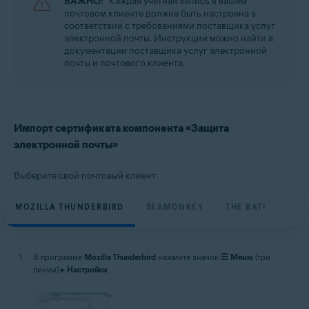
ВАЖНО:
Каждая учетная запись в вашем
почтовом клиенте должна быть настроена в
соответствии с требованиями поставщика услуг
электронной почты. Инструкции можно найти в
документации поставщика услуг электронной
почты и почтового клиента.
Импорт сертификата компонента «Защита
электронной почты»
Выберите свой почтовый клиент
MOZILLA THUNDERBIRD
SEAMONKEY
THE BAT!
В программе
Mozilla Thunderbird
нажмите значок
☰
Меню
(три
линии) ▸
Настройки
.