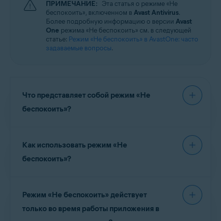
ПРИМЕЧАНИЕ:
Эта статья о режиме «Не
Операционные системы:
беспокоить», включенном в
Avast Antivirus
.
Windows
Более подробную информацию о версии
Avast
One
режима «Не беспокоить» см. в следующей
статье:
Режим «Не беспокоить» в AvastOne: часто
задаваемые вопросы
.
Что представляет собой режим «Не
беспокоить»?
Режим «Не беспокоить»
— это функция Avast
Как использовать режим «Не
Antivirus, которая используется для
отключения ненужных уведомлений при
беспокоить»?
запуске практически любого приложения в
полноэкранном режиме. Программа, открытая
Узнать больше об использовании режима «Не
в полноэкранном режиме, автоматически
Режим «Не беспокоить» действует
беспокоить» можно в статье ниже.
добавляется в список приложений,
только во время работы приложения в
запускающих режим «Не беспокоить». Если вы
Режим «Не беспокоить»: начало работы