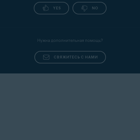
указанным вами числом. Щелкните текстовое поле
и введите количество проходов (по умолчанию: 1).
YES
NO
Это наиболее простой и быстрый метод.
Чтобы изменить предпочитаемый алгоритм,
выполните действия ниже.
Нужна дополнительная помощь?
Откройте Avast Premium Security
, затем нажмите
Приватность
▸
Уничтожение данных
.
СВЯЖИТЕСЬ С НАМИ
Нажмите
(значок шестеренки) в правом
верхнем углу.
Щелкните раскрывшееся меню под заголовком
Выберите алгоритм удаления
и выберите нужный
алгоритм.
ПРИМЕЧАНИЕ:
Каждый
алгоритм для уничтожения
данных выполняет перезапись
определенное количество раз.
Но при выборе варианта
Случайная перезапись