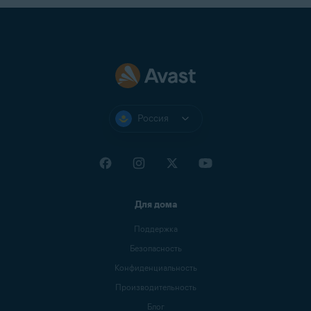
(установлен по умолчанию)
можно указать, сколько раз
алгоритм должен выполнить
перезапись данных, чтобы
уничтожить данные без
возможности восстановления.
Россия
Для дома
Поддержка
Безопасность
Конфиденциальность
Производительность
Блог