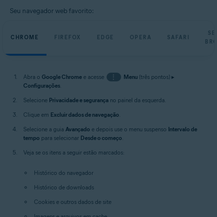
Seu navegador web favorito:
SE
CHROME
FIREFOX
EDGE
OPERA
SAFARI
BR
Abra o
Google Chrome
e acesse
⋮
Menu
(três pontos) ▸
Configurações
.
Selecione
Privacidade e segurança
no painel da esquerda.
Clique em
Excluir dados de navegação
.
Selecione a guia
Avançado
e depois use o menu suspenso
Intervalo de
tempo
para selecionar
Desde o começo
.
Veja se os itens a seguir estão marcados:
Histórico do navegador
Histórico de downloads
Cookies e outros dados de site
Imagens e arquivos em cache