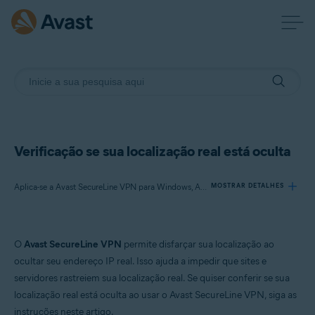
Verificação se sua localização real está oculta
Aplica-se a Avast SecureLine VPN para Windows, Avast SecureLine VPN para Mac
MOSTRAR DETALHES
Produtos:
O
Avast SecureLine VPN
permite disfarçar sua localização ao
Avast SecureLine VPN 5.x para Windows
ocultar seu endereço IP real. Isso ajuda a impedir que sites e
Avast SecureLine VPN 4.x para Mac
servidores rastreiem sua localização real. Se quiser conferir se sua
localização real está oculta ao usar o Avast SecureLine VPN, siga as
Sistemas operacionais:
instruções neste artigo.