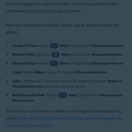
modo navegação incógnita/privada resolverá os problemas de
rastreamento de localização que restarem.
Abra seu navegador preferido, depois siga as etapas pertinentes
abaixo:
Google Chrome
: acesse
⋮
Menu
(três pontos) ▸
Nova janela anônima
.
Mozilla Firefox
: acesse o
☰
Menu
(três linhas) ▸
Nova janela privativa
.
Microsoft Edge
: Acesse
⋮
Menu
(três pontos) ▸
Nova janela InPrivate
.
Opera
: Acesse
Menu
(o ícone do Opera) ▸
Nova janela privada
.
Safari
: Verifique se o aplicativo está aberto e depois clique em
Arquivo
▸
Nova janela privada
na barra do menu da Apple.
Avast Secure Browser
: Acesse
⋮
Menu
(três pontos) ▸
Nova janela do
Modo privado
.
Se continuar a enfrentar problemas com páginas web específicas,
tente
trocar as configurações de localização do seu navegador
ou
limpar seu cache e cookies
.