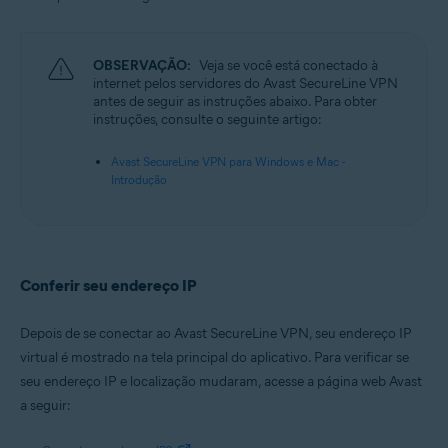
Microsoft Windows 11 Home / Pro / Enterprise / Education
Microsoft Windows 10 Home / Pro / Enterprise / Education - 32 / 64-bit
Microsoft Windows 8.1 / Pro / Enterprise - 32 / 64-bit
Microsoft Windows 8 / Pro / Enterprise - 32 / 64-bit
OBSERVAÇÃO:
Veja se você está conectado à
Microsoft Windows 7 Home Basic / Home Premium / Professional /
internet pelos servidores do Avast SecureLine VPN
Enterprise / Ultimate - Service Pack 1, 32 / 64-bit
antes de seguir as instruções abaixo. Para obter
instruções, consulte o seguinte artigo:
Apple macOS 12.x (Monterey)
Apple macOS 11.x (Big Sur)
Avast SecureLine VPN para Windows e Mac -
Apple macOS 10.15.x (Catalina)
Introdução
Apple macOS 10.14.x (Mojave)
Apple macOS 10.13.x (High Sierra)
Apple macOS 10.12.x (Sierra)
Conferir seu endereço IP
Depois de se conectar ao Avast SecureLine VPN, seu endereço IP
virtual é mostrado na tela principal do aplicativo. Para verificar se
seu endereço IP e localização mudaram, acesse a página web Avast
a seguir: