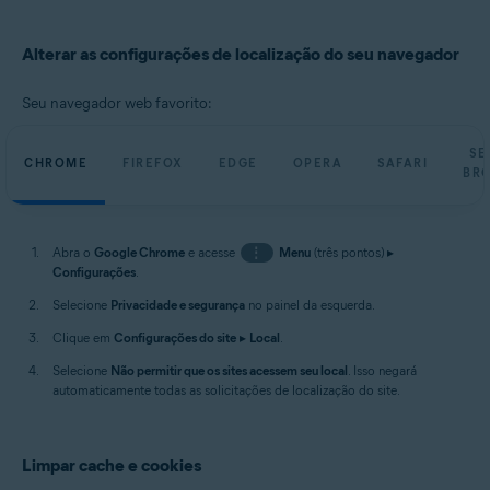
Alterar as configurações de localização do seu navegador
Seu navegador web favorito:
SE
CHROME
FIREFOX
EDGE
OPERA
SAFARI
BR
Abra o
Google Chrome
e acesse
⋮
Menu
(três pontos) ▸
Configurações
.
Selecione
Privacidade e segurança
no painel da esquerda.
Clique em
Configurações do site
▸
Local
.
Selecione
Não permitir que os sites acessem seu local
. Isso negará
automaticamente todas as solicitações de localização do site.
Limpar cache e cookies