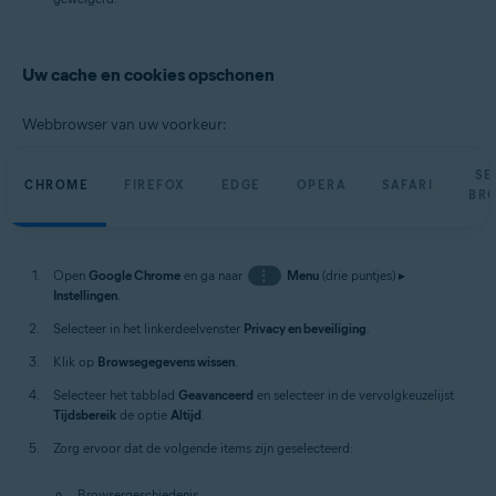
Uw cache en cookies opschonen
Webbrowser van uw voorkeur:
SE
CHROME
FIREFOX
EDGE
OPERA
SAFARI
BR
Open
Google Chrome
en ga naar
⋮
Menu
(drie puntjes) ▸
Instellingen
.
Selecteer in het linkerdeelvenster
Privacy en beveiliging
.
Klik op
Browsegegevens wissen
.
Selecteer het tabblad
Geavanceerd
en selecteer in de vervolgkeuzelijst
Tijdsbereik
de optie
Altijd
.
Zorg ervoor dat de volgende items zijn geselecteerd:
Browsergeschiedenis