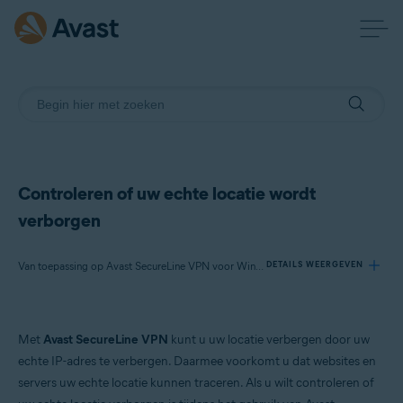
Controleren of uw echte locatie wordt
verborgen
Van toepassing op Avast SecureLine VPN voor Windows, Avast SecureLine VPN voor Mac
DETAILS WEERGEVEN
Producten:
Met
Avast SecureLine VPN
kunt u uw locatie verbergen door uw
Avast SecureLine VPN 5.x voor Windows
echte IP-adres te verbergen. Daarmee voorkomt u dat websites en
Avast SecureLine VPN 4.x voor Mac
servers uw echte locatie kunnen traceren. Als u wilt controleren of