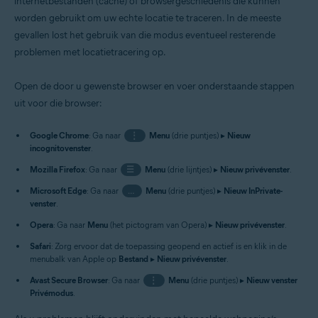
internetbestanden (cache) of browsergeschiedenis die kunnen
worden gebruikt om uw echte locatie te traceren. In de meeste
gevallen lost het gebruik van die modus eventueel resterende
problemen met locatietracering op.
Open de door u gewenste browser en voer onderstaande stappen
uit voor die browser:
Google Chrome
: Ga naar
⋮
Menu
(drie puntjes) ▸
Nieuw
incognitovenster
.
Mozilla Firefox
: Ga naar
☰
Menu
(drie lijntjes) ▸
Nieuw privévenster
.
Microsoft Edge
: Ga naar
…
Menu
(drie puntjes) ▸
Nieuw InPrivate-
venster
.
Opera
: Ga naar
Menu
(het pictogram van Opera) ▸
Nieuw privévenster
.
Safari
: Zorg ervoor dat de toepassing geopend en actief is en klik in de
menubalk van Apple op
Bestand
▸
Nieuw privévenster
.
Avast Secure Browser
: Ga naar
⋮
Menu
(drie puntjes) ▸
Nieuw venster
Privémodus
.