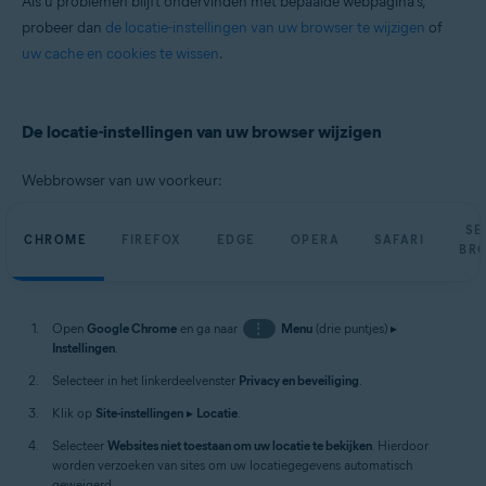
Als u problemen blijft ondervinden met bepaalde webpagina’s,
probeer dan
de locatie-instellingen van uw browser te wijzigen
of
uw cache en cookies te wissen
.
De locatie-instellingen van uw browser wijzigen
Webbrowser van uw voorkeur:
SE
CHROME
FIREFOX
EDGE
OPERA
SAFARI
BR
Open
Google Chrome
en ga naar
⋮
Menu
(drie puntjes) ▸
Instellingen
.
Selecteer in het linkerdeelvenster
Privacy en beveiliging
.
Klik op
Site-instellingen
▸
Locatie
.
Selecteer
Websites niet toestaan om uw locatie te bekijken
. Hierdoor
worden verzoeken van sites om uw locatiegegevens automatisch
geweigerd.