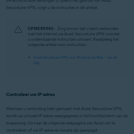
uw echte locatie verborgen is tijdens het gebruik van Avast
Besturingssystemen:
SecureLine VPN, volgt u de instructies in dit artikel.
Microsoft Windows 11 Home / Pro / Enterprise / Education
Microsoft Windows 10 Home / Pro / Enterprise / Education – 32-/64-bits
Microsoft Windows 8.1 / Pro / Enterprise – 32-/64-bits
Microsoft Windows 8 / Pro / Enterprise – 32-/64-bits
OPMERKING:
Zorg ervoor dat u bent verbonden
Microsoft Windows 7 Home Basic / Home Premium / Professional /
met het internet via Avast SecureLine VPN voordat
Enterprise / Ultimate – Service Pack 1, 32-/64-bits
u onderstaande instructies uitvoert. Raadpleeg het
volgende artikel voor instructies:
Apple macOS 12.x (Monterey)
Apple macOS 11.x (Big Sur)
Avast SecureLine VPN voor Windows en Mac – aan de
Apple macOS 10.15.x (Catalina)
slag
Apple macOS 10.14.x (Mojave)
Apple macOS 10.13.x (High Sierra)
Apple macOS 10.12.x (Sierra)
Controleer uw IP-adres
Wanneer u verbinding hebt gemaakt met Avast SecureLine VPN,
wordt uw virtuele IP-adres weergegeven in het hoofdscherm van de
toepassing. Ga naar de volgende webpagina van Avast om te
controleren of uw IP-adres en locatie zijn gewijzigd: