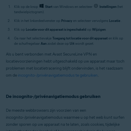
Klik op de knop
Start
van Windows en selecteer
Instellingen
(het
tandwielpictogram).
Klik in het linkerdeelvenster op
Privacy
en selecteer vervolgens
Locatie
.
Klik op
Locatie voor dit apparaat is ingeschakeld
op
Wijzigen
.
Ga naar het selectievakje
Toegang tot locatie voor dit apparaat
en klik op
de schuifregelaar
Aan
zodat deze op
Uit
wordt gezet.
Als u bent verbonden met Avast SecureLine VPN en
locatievoorzieningen hebt uitgeschakeld op uw apparaat maar toch
problemen met locatietracering blijft ondervinden, is het raadzaam
om de
incognito-/privénavigatiemodus te gebruiken
.
De incognito-/privénavigatiemodus gebruiken
De meeste webbrowsers zijn voorzien van een
incognito-/privénavigatiemodus waarmee u op het web kunt surfen
zonder sporen op uw apparaat na te laten, zoals cookies, tijdelijke