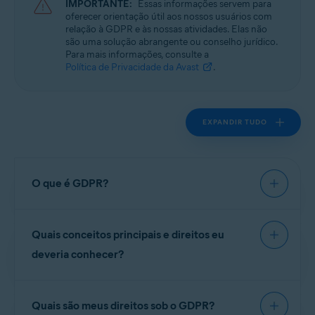
IMPORTANTE:
Essas informações servem para
Todas as plataformas compatíveis
oferecer orientação útil aos nossos usuários com
relação à GDPR e às nossas atividades. Elas não
são uma solução abrangente ou conselho jurídico.
Para mais informações, consulte a
Política de Privacidade da Avast
.
EXPANDIR TUDO
O que é GDPR?
A Regulação Geral de Proteção de Dados (GDPR)
Quais conceitos principais e direitos eu
é a lei de privacidade da União Europeia (UE) que
entrou em vigor em 25 de maio de 2018 e rege o
deveria conhecer?
processamento e a proteção de dados pessoais.
Leis similares a ela estão sendo adotadas em
A GDPR trouxe várias bases novas para garantir
países de todo o mundo. A GDPR trouxe novas
Quais são meus direitos sob o GDPR?
que possamos ser responsáveis perante você, por