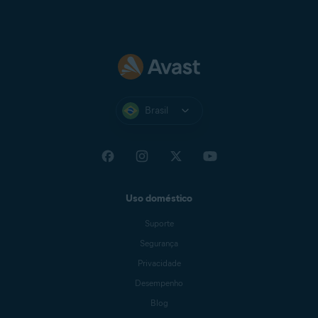
endereço IP, são processados por ferramentas de
análise de terceiros para nos ajudar a compreender a
falha.
Brasil
Uso doméstico
Suporte
Segurança
Privacidade
Desempenho
Blog