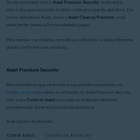
Se isso acontecer com o
Avast Premium Security
, você verá o
Microsoft Windows 11 Home / Pro / Enterprise / Education
status
Sua assinatura não é válida
na tela principal do aplicativo. Em
Microsoft Windows 10 Home / Pro / Enterprise / Education - 32 / 64-bit
outros aplicativos Avast, como o
Avast Cleanup Premium
, você
Microsoft Windows 8.1 / Pro / Enterprise - 32 / 64-bit
Microsoft Windows 8 / Pro / Enterprise - 32 / 64-bit
pode perder acesso a funcionalidades pagas.
Microsoft Windows 7 Home Basic / Home Premium / Professional /
Enterprise / Ultimate - Service Pack 2, 32 / 64-bit
Para resolver o problema, consulte as instruções na seção relevante
abaixo, conforme o seu produto:
Avast Premium Security
Recomendamos que você reative sua assinatura inserindo um
código de ativação
válido ou entrando no Avast Premium Security
com a sua
Conta do Avast
associada ao endereço de e-mail
providenciado durante a compra da assinatura.
Suas opções de ativação:
CONTA AVAST
CÓDIGO DE ATIVAÇÃO