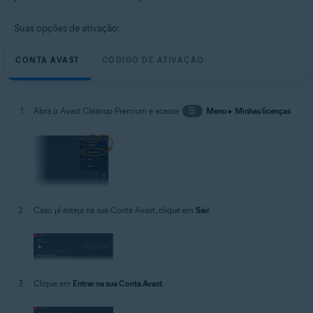
Suas opções de ativação:
CONTA AVAST
CÓDIGO DE ATIVAÇÃO
Abra o Avast Cleanup Premium e acesse
☰
Menu
▸
Minhas licenças
.
Caso já esteja na sua Conta Avast, clique em
Sair
.
Clique em
Entrar na sua Conta Avast
.