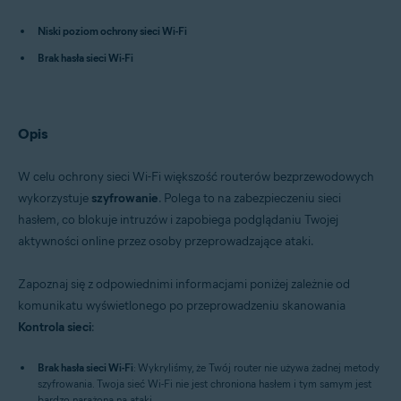
Avast Premium Security 15.x dla komputerów Mac
Niski poziom ochrony sieci Wi-Fi
Avast Security 15.x dla komputerów Mac
Avast Mobile Security Premium 6.x dla systemu Android
Brak hasła sieci Wi-Fi
Systemy operacyjne:
Microsoft Windows 11 Home / Pro / Enterprise / Education
Microsoft Windows 10 Home / Pro / Enterprise / Education — wersja
Opis
32-/64-bitowa
Microsoft Windows 8.x / Pro / Enterprise — wersja 32-/64-bitowa
Microsoft Windows 8 / Pro / Enterprise — wersja 32-/64-bitowa
W celu ochrony sieci Wi-Fi większość routerów bezprzewodowych
Microsoft Windows 7 Home Basic / Home Premium / Professional /
wykorzystuje
szyfrowanie
. Polega to na zabezpieczeniu sieci
Enterprise / Ultimate — z dodatkiem Service Pack 1 z pakietem
hasłem, co blokuje intruzów i zapobiega podglądaniu Twojej
aktualizacji Convenient Rollup, wersja 32-/64-bitowa
Apple macOS 12.x (Monterey)
aktywności online przez osoby przeprowadzające ataki.
Apple macOS 11.x (Big Sur)
Apple macOS 10.15.x (Catalina)
Zapoznaj się z odpowiednimi informacjami poniżej zależnie od
Apple macOS 10.14.x (Mojave)
Apple macOS 10.13.x (High Sierra)
komunikatu wyświetlonego po przeprowadzeniu skanowania
Apple macOS 10.12.x (Sierra)
Kontrola sieci
:
Apple Mac OS X 10.11.x (El Capitan)
Google Android 6.0 (Marshmallow, API 23) lub nowszy
Brak hasła sieci Wi-Fi
: Wykryliśmy, że Twój router nie używa żadnej metody
szyfrowania. Twoja sieć Wi-Fi nie jest chroniona hasłem i tym samym jest
bardzo narażona na ataki.