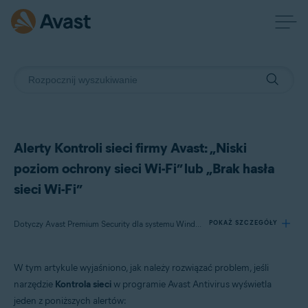
Alerty Kontroli sieci firmy Avast: „Niski
poziom ochrony sieci Wi-Fi” lub „Brak hasła
sieci Wi-Fi”
Dotyczy Avast Premium Security dla systemu Windows, Avast Free Antivirus dla systemu Windows, Avast Premium Security dla komputerów Mac, Avast Security dla komputerów Mac, Avast Mobile Security Premium dla systemu Android
POKAŻ SZCZEGÓŁY
W tym artykule wyjaśniono, jak należy rozwiązać problem, jeśli
Produkty:
narzędzie
Kontrola sieci
w programie Avast Antivirus wyświetla
Avast Premium Security 22.x dla systemu Windows
jeden z poniższych alertów:
Avast Free Antivirus 22.x dla systemu Windows