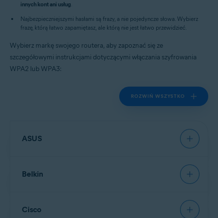
innych kont ani usług
.
Najbezpieczniejszymi hasłami są frazy, a nie pojedyncze słowa. Wybierz
frazę, którą łatwo zapamiętasz, ale którą nie jest łatwo przewidzieć.
Wybierz markę swojego routera, aby zapoznać się ze
szczegółowymi instrukcjami dotyczącymi włączania szyfrowania
WPA2 lub WPA3:
ROZWIŃ WSZYSTKO
ASUS
Belkin
UWAGA:
Ze względu na szeroką
gamę typów routerów
oferowanych przez firmę
Asus
Cisco
możemy podać tylko ogólne