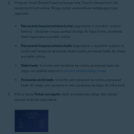
Program Avast BreachGuard pokazuje listę Twoich naruszonych lub
narażonych kont online. Mogą zostać wyświetlone następujące typy
zagrożeń:
Naruszenie bezpieczeństwa konta
(zagrożenie o wysokim ryzyku):
hakerzy i złodzieje mogą uzyskać dostęp do tego konta, ponieważ
dane logowania wyciekły online.
Naruszenie bezpieczeństwa hasła
(zagrożenie o wysokim ryzyku): to
konto jest narażone na bardzo duże ryzyko, ponieważ hasło do niego
wyciekło online.
Słabe hasło
: to konto jest narażone na ryzyko, ponieważ hasło do
niego nie spełnia naszych
kryteriów bezpiecznego hasła
.
Ponownie użyte hasło
: to konto jest narażone na ryzyko, ponieważ
hasło do niego jest używane w celu uzyskania dostępu do kilku kont.
Kliknij opcję
Pokaż szczegóły
obok wymienionej usługi, aby zacząć
usuwać wykryte zagrożenia.