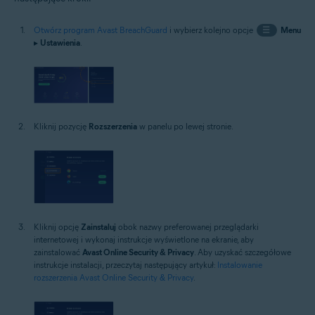
Otwórz program Avast BreachGuard
i wybierz kolejno opcje
☰
Menu
▸
Ustawienia
.
Kliknij pozycję
Rozszerzenia
w panelu po lewej stronie.
Kliknij opcję
Zainstaluj
obok nazwy preferowanej przeglądarki
internetowej i wykonaj instrukcje wyświetlone na ekranie, aby
zainstalować
Avast Online Security & Privacy
. Aby uzyskać szczegółowe
instrukcje instalacji, przeczytaj następujący artykuł:
Instalowanie
rozszerzenia Avast Online Security & Privacy
.