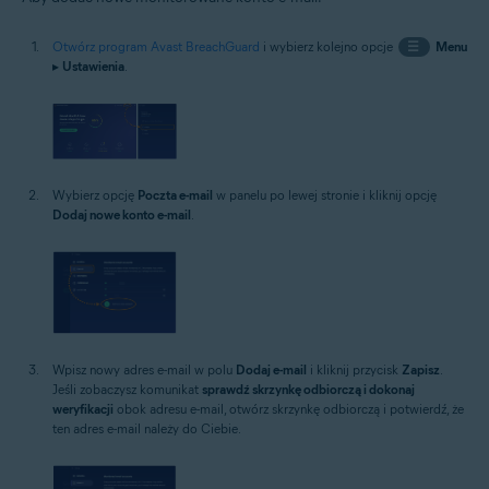
Otwórz program Avast BreachGuard
i wybierz kolejno opcje
☰
Menu
▸
Ustawienia
.
Wybierz opcję
Poczta e-mail
w panelu po lewej stronie i kliknij opcję
Dodaj nowe konto e-mail
.
Wpisz nowy adres e-mail w polu
Dodaj e-mail
i kliknij przycisk
Zapisz
.
Jeśli zobaczysz komunikat
sprawdź skrzynkę odbiorczą i dokonaj
weryfikacji
obok adresu e-mail, otwórz skrzynkę odbiorczą i potwierdź, że
ten adres e-mail należy do Ciebie.