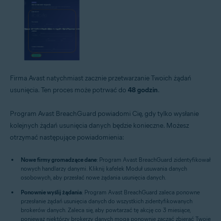
Firma Avast natychmiast zacznie przetwarzanie Twoich żądań
usunięcia. Ten proces może potrwać do
48 godzin
.
Program Avast BreachGuard powiadomi Cię, gdy tylko wysłanie
kolejnych żądań usunięcia danych będzie konieczne. Możesz
otrzymać następujące powiadomienia:
Nowe firmy gromadzące dane
: Program Avast BreachGuard zidentyfikował
nowych handlarzy danymi. Kliknij kafelek Moduł usuwania danych
osobowych, aby przesłać nowe żądania usunięcia danych.
Ponownie wyślij żądania
: Program Avast BreachGuard zaleca ponowne
przesłanie żądań usunięcia danych do wszystkich zidentyfikowanych
brokerów danych. Zaleca się, aby powtarzać tę akcję co 3 miesiące,
ponieważ niektórzy brokerzy danych mogą ponownie zacząć zbierać Twoje