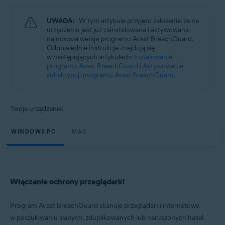
Microsoft Windows 11 Home / Pro / Enterprise / Education
Microsoft Windows 10 Home / Pro / Enterprise / Education — wersja
UWAGA:
W tym artykule przyjęto założenie, że na
32-/64-bitowa
urządzeniu jest już zainstalowana i aktywowana
Microsoft Windows 8.1 / Pro / Enterprise — wersja 32-/64-bitowa
najnowsza wersja programu Avast BreachGuard.
Microsoft Windows 8 / Pro / Enterprise — wersja 32-/64-bitowa
Odpowiednie instrukcje znajdują się
Microsoft Windows 7 Home Basic / Home Premium / Professional /
w następujących artykułach:
Instalowanie
Enterprise / Ultimate — dodatek Service Pack 1, wersja 32-/64-bitowa
programu Avast BreachGuard
i
Aktywowanie
subskrypcji programu Avast BreachGuard
.
Apple macOS 13.x (Ventura)
Apple macOS 12.x (Monterey)
Apple macOS 11.x (Big Sur)
Apple macOS 10.15.x (Catalina)
Twoje urządzenie:
Apple macOS 10.14.x (Mojave)
Apple macOS 10.13.x (High Sierra)
WINDOWS PC
MAC
Włączanie ochrony przeglądarki
Program Avast BreachGuard skanuje przeglądarki internetowe
w poszukiwaniu słabych, zduplikowanych lub naruszonych haseł.