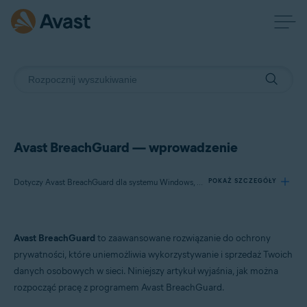
Avast BreachGuard — wprowadzenie
Dotyczy Avast BreachGuard dla systemu Windows, Avast BreachGuard dla komputerów Mac
POKAŻ SZCZEGÓŁY
Produkty:
Avast BreachGuard
to zaawansowane rozwiązanie do ochrony
Avast BreachGuard 23.x dla systemu Windows
prywatności, które uniemożliwia wykorzystywanie i sprzedaż Twoich
Avast BreachGuard 1.x dla komputerów Mac
danych osobowych w sieci. Niniejszy artykuł wyjaśnia, jak można
rozpocząć pracę z programem Avast BreachGuard.
Systemy operacyjne: