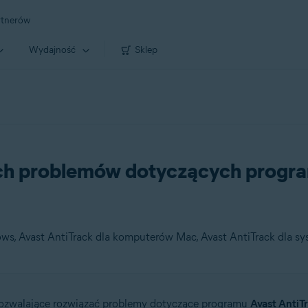
rtnerów
Wydajność
Sklep
ch problemów dotyczących progra
s, Avast AntiTrack dla komputerów Mac, Avast AntiTrack dla s
 pozwalające rozwiązać problemy dotyczące programu
Avast AntiT