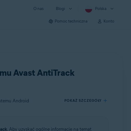
O nas
Blogi
Polska
Pomoc techniczna
Konto
mu Avast AntiTrack
ystemu Android
POKAŻ SZCZEGÓŁY
rack
. Aby uzyskać ogólne informacje na temat