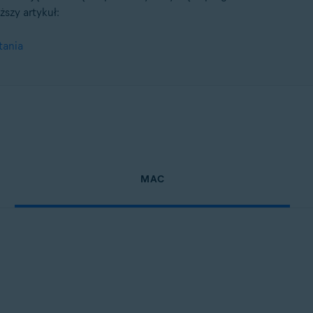
ższy artykuł:
tania
tion
tion — wersja 32-/64-bitowa
/64-bitowa
64-bitowa
essional / Enterprise / Ultimate — dodatek Service Pack 1, wersja 32-/6
MAC
I 29)