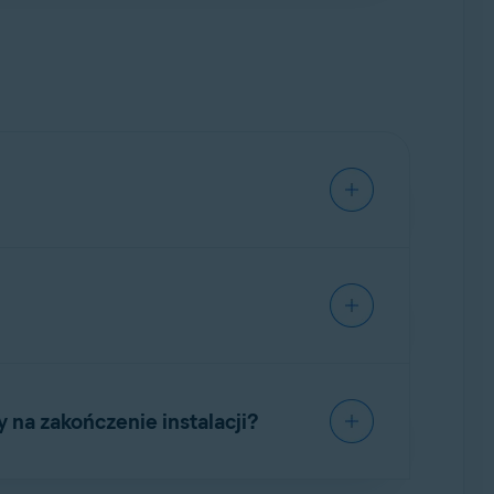
 zmieniona.
cja (lub darmowa wersja próbna) wygasła.
nij się, że we wprowadzonym kodzie nie
wienia i wklej go w aplikacji. Jeśli
 na zakończenie instalacji?
14 (Mojave) lub nowszym. Instrukcje