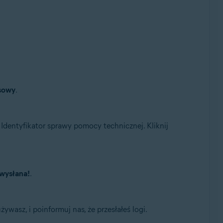
sowy
.
Identyfikator sprawy pomocy technicznej. Kliknij
 wysłana!
.
asz, i poinformuj nas, że przesłałeś logi.