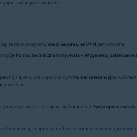
zyspieszyć jego rozwiązanie.
 się, że okno programu
Avast SecureLine VPN
jest aktywne.
rz opcję
Pomoc techniczna firmy Avast
▸
Wygeneruj pakiet serwi
upewnij się, że w polu opcjonalnym
Numer referencyjny
wpiszesz 
aną wysłane.
ne, proszę poczekać, aż pojawi się komunikat
Twoja opinia została
y technicznej za pomocą protokołu komunikacyjnego, którego używ