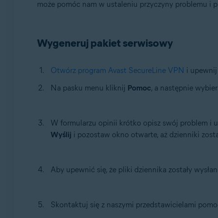
może pomóc nam w ustaleniu przyczyny problemu i pr
Avast SecureLine VPN
Systemy operacyjne:
Wygeneruj pakiet serwisowy
Mac
Otwórz program Avast SecureLine VPN
i upewnij
Na pasku menu kliknij
Pomoc
, a następnie wybie
W formularzu opinii krótko opisz swój problem i 
Wyślij
i pozostaw okno otwarte, aż dzienniki zost
Aby upewnić się, że pliki dziennika zostały wysła
Skontaktuj się z naszymi przedstawicielami pomoc