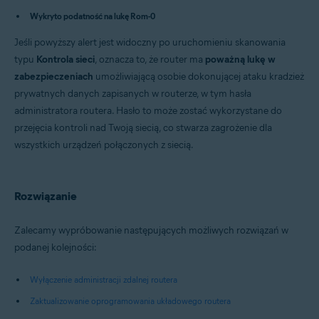
Avast Security 15.x dla komputerów Mac
Wykryto podatność na lukę Rom-0
Systemy operacyjne:
Jeśli powyższy alert jest widoczny po uruchomieniu skanowania
Microsoft Windows 11 Home / Pro / Enterprise / Education
typu
Kontrola sieci
, oznacza to, że router ma
poważną lukę w
Microsoft Windows 10 Home / Pro / Enterprise / Education — wersja
zabezpieczeniach
umożliwiającą osobie dokonującej ataku kradzież
32-/64-bitowa
Microsoft Windows 8.x / Pro / Enterprise — wersja 32-/64-bitowa
prywatnych danych zapisanych w routerze, w tym hasła
Microsoft Windows 8 / Pro / Enterprise — wersja 32-/64-bitowa
administratora routera. Hasło to może zostać wykorzystane do
Microsoft Windows 7 Home Basic / Home Premium / Professional /
przejęcia kontroli nad Twoją siecią, co stwarza zagrożenie dla
Enterprise / Ultimate — z dodatkiem Service Pack 1 z pakietem
aktualizacji Convenient Rollup, wersja 32-/64-bitowa
wszystkich urządzeń połączonych z siecią.
Apple macOS 12.x (Monterey)
Apple macOS 11.x (Big Sur)
Apple macOS 10.15.x (Catalina)
Apple macOS 10.14.x (Mojave)
Rozwiązanie
Apple macOS 10.13.x (High Sierra)
Apple macOS 10.12.x (Sierra)
Zalecamy wypróbowanie następujących możliwych rozwiązań w
Apple Mac OS X 10.11.x (El Capitan)
podanej kolejności:
Wyłączenie administracji zdalnej routera
Zaktualizowanie oprogramowania układowego routera