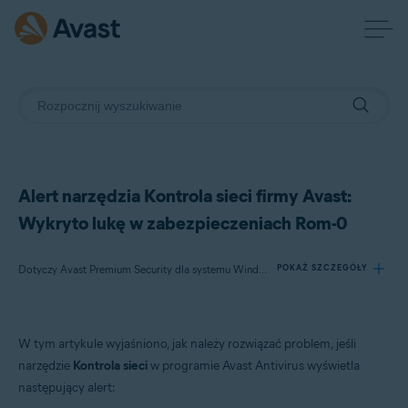
Alert narzędzia Kontrola sieci firmy Avast:
Wykryto lukę w zabezpieczeniach Rom-0
Dotyczy Avast Premium Security dla systemu Windows, Avast Free Antivirus dla systemu Windows, Avast Premium Security dla komputerów Mac, Avast Security dla komputerów Mac
POKAŻ SZCZEGÓŁY
Produkty:
W tym artykule wyjaśniono, jak należy rozwiązać problem, jeśli
Avast Premium Security 22.x dla systemu Windows
narzędzie
Kontrola sieci
w programie Avast Antivirus wyświetla
Avast Free Antivirus 22.x dla systemu Windows
następujący alert:
Avast Premium Security 15.x dla komputerów Mac