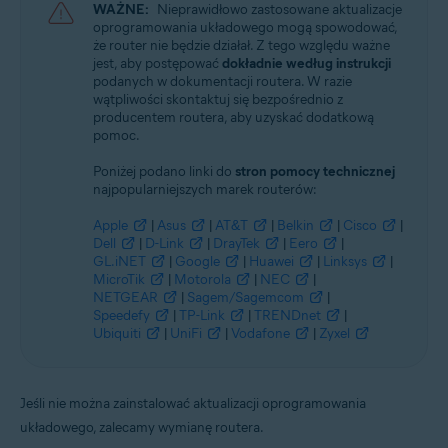
WAŻNE:
Nieprawidłowo zastosowane aktualizacje
oprogramowania układowego mogą spowodować,
że router nie będzie działał. Z tego względu ważne
jest, aby postępować
dokładnie według instrukcji
podanych w dokumentacji routera. W razie
wątpliwości skontaktuj się bezpośrednio z
producentem routera, aby uzyskać dodatkową
pomoc.
Poniżej podano linki do
stron pomocy technicznej
najpopularniejszych marek routerów:
Apple
|
Asus
|
AT&T
|
Belkin
|
Cisco
|
Dell
|
D-Link
|
DrayTek
|
Eero
|
GL.iNET
|
Google
|
Huawei
|
Linksys
|
MicroTik
|
Motorola
|
NEC
|
NETGEAR
|
Sagem/Sagemcom
|
Speedefy
|
TP-Link
|
TRENDnet
|
Ubiquiti
|
UniFi
|
Vodafone
|
Zyxel
Jeśli nie można zainstalować aktualizacji oprogramowania
układowego, zalecamy wymianę routera.