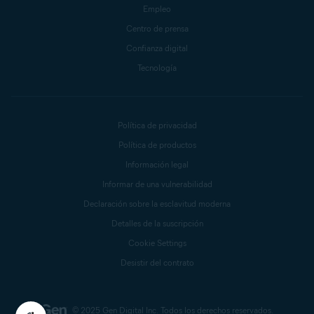
Empleo
Centro de prensa
Confianza digital
Tecnología
Política de privacidad
Política de productos
Información legal
Informar de una vulnerabilidad
Declaración sobre la esclavitud moderna
Detalles de la suscripción
Cookie Settings
Desistir del contrato
© 2025 Gen Digital Inc.
Todos los derechos reservados.