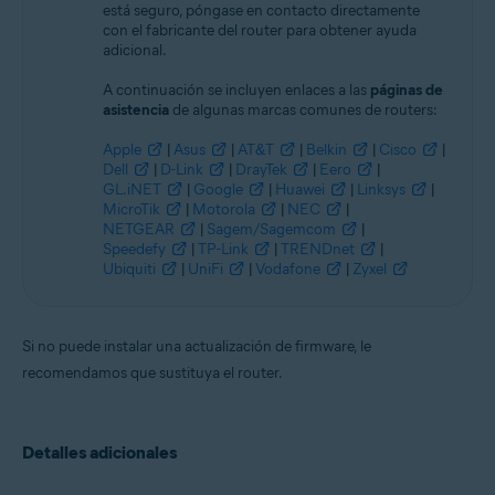
está seguro, póngase en contacto directamente
con el fabricante del router para obtener ayuda
adicional.
A continuación se incluyen enlaces a las
páginas de
asistencia
de algunas marcas comunes de routers:
Apple
|
Asus
|
AT&T
|
Belkin
|
Cisco
|
Dell
|
D-Link
|
DrayTek
|
Eero
|
GL.iNET
|
Google
|
Huawei
|
Linksys
|
MicroTik
|
Motorola
|
NEC
|
NETGEAR
|
Sagem/Sagemcom
|
Speedefy
|
TP-Link
|
TRENDnet
|
Ubiquiti
|
UniFi
|
Vodafone
|
Zyxel
Si no puede instalar una actualización de firmware, le
recomendamos que sustituya el router.
Detalles adicionales