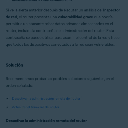
Avast Free Antivirus 22.x para Windows
Avast Premium Security 15.x para Mac
Si ve la alerta anterior después de ejecutar un análisis del
Inspector
Avast Security 15.x para Mac
de red
, el router presenta una
vulnerabilidad grave
que podría
Sistemas operativos:
permitir a un atacante robar datos privados almacenados en el
router, incluida la contraseña de administración del router. Esta
Microsoft Windows 11 Home / Pro / Enterprise / Education
Microsoft Windows 10 Home / Pro / Enterprise / Education - 32 o 64 bits
contraseña se puede utilizar para asumir el control de la red y hacer
Microsoft Windows 8.x / Pro / Enterprise - 32 o 64 bits
que todos los dispositivos conectados a la red sean vulnerables.
Microsoft Windows 8/Pro/Enterprise - 32 o 64 bits
Microsoft Windows 7 Home Basic/Home
Premium/Professional/Enterprise/Ultimate - Service Pack 1 con
Convenient Rollup Update, 32 o 64 bits
Solución
Apple macOS 12.x (Monterey)
Apple macOS 11.x (Big Sur)
Apple macOS 10.15.x (Catalina)
Recomendamos probar las posibles soluciones siguientes, en el
Apple macOS 10.14.x (Mojave)
orden señalado:
Apple macOS 10.13.x (High Sierra)
Apple macOS 10.12.x (Sierra)
Desactivar la administración remota del router
Apple Mac OS X 10.11.x (El Capitan)
Actualizar el firmware del router
Desactivar la administración remota del router