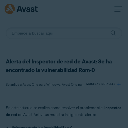
Alerta del Inspector de red de Avast: Se ha
encontrado la vulnerabilidad Rom-0
Se aplica a Avast One para Windows, Avast One para Mac, Avast Premium Security para Windows, Avast Free Antivirus para Windows, Avast Premium Security para Mac, Avast Security para Mac
MOSTRAR DETALLES
Productos:
En este artículo se explica cómo resolver el problema si el
Inspector
Avast One 22.x para Windows
de red
de Avast Antivirus muestra la siguiente alerta:
Avast One 22.x para Mac
Avast Premium Security 22.x para Windows
Se ha encontrado la vulnerabilidad Rom-0