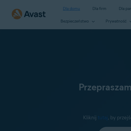
Dla domu
Dla firm
Dla pa
Bezpieczeństwo
Prywatność
Przepraszamy
Kliknij
tutaj
, by przej
Wybierz