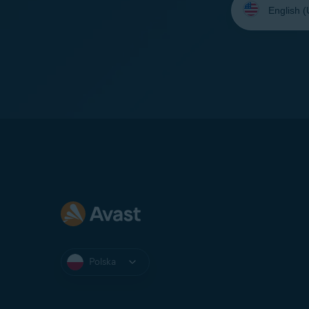
język:
Polska