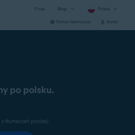
O nas
Blogi
Polska
Pomoc techniczna
Konto
ny po polsku.
 z tłumaczeń poniżej: