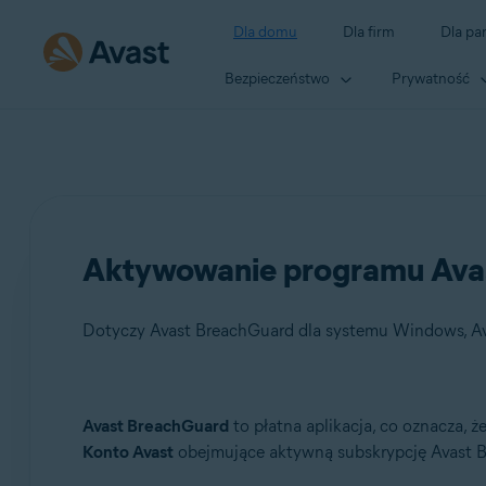
Dla domu
Dla firm
Dla pa
Bezpieczeństwo
Prywatność
Aktywowanie programu Ava
Dotyczy Avast BreachGuard dla systemu Windows, A
Produkty:
Avast BreachGuard
to płatna aplikacja, co oznacza, ż
Konto Avast
obejmujące aktywną subskrypcję Avast 
Avast BreachGuard 24.x dla systemu Windows
Avast BreachGuard 1.x dla komputerów Mac