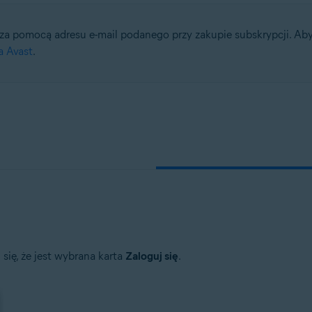
a pomocą adresu e-mail podanego przy zakupie subskrypcji. Aby 
tion
 Avast
.
tion — wersja 32-/64-bitowa
/64-bitowa
64-bitowa
essional / Enterprise / Ultimate — dodatek Service Pack 1, wersja 32-/6
 się, że jest wybrana karta
Zaloguj się
.