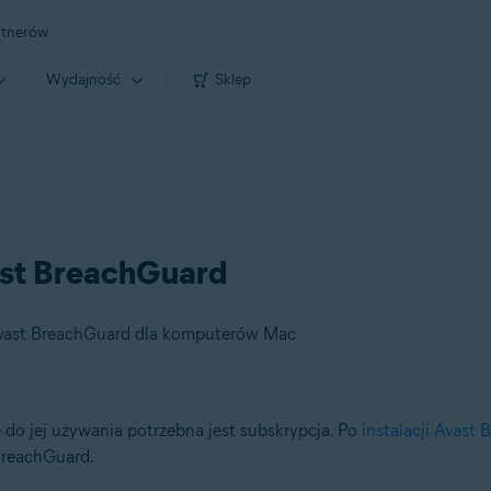
rtnerów
Wydajność
Sklep
st BreachGuard
vast BreachGuard dla komputerów Mac
e do jej używania potrzebna jest subskrypcja. Po
instalacji Avast
BreachGuard.