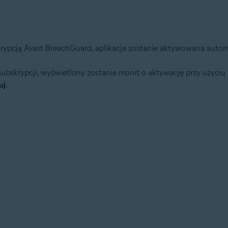
krypcją Avast BreachGuard, aplikacja zostanie aktywowana autom
subskrypcji, wyświetlony zostanie monit o aktywację przy użyciu
uj
.