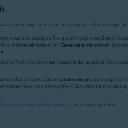
ją
rd, zapoznaj się z poniższymi informacjami, w których wyjaśnion
nta Avast powiązanego z Twoją subskrypcją Avast BreachGuard. 
afelku
Moje subskrypcje
kliknij
Zarządzaj subskrypcjami
. Zostani
je
.
czna na Twoim Koncie Avast, możesz dodać ją ręcznie. Odpowiedni
owadzenie kodu, możesz pobrać
kod aktywacyjny
ze swojego
Konta
st nieprawidłowy kod aktywacyjny. Odpowiednie instrukcje znaj
ktuj się z pomocą techniczną Avast
, aby rozwiązać problem.