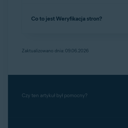
Osłona przed ransomware
pomaga zabezpieczy
Więcej informacji ofunkcji Obrona e-mail zawi
oprogramowanie wymuszające okup. Ta funkcja
Co to jest Weryfikacja stron?
także określenie, które inne foldery mają być
Nowa Obrona e-mail w Avast One — najczę
modyfikować pliki wfolderach iktóre aplikacj
Nowa Obrona e-mail w Avast One — wpro
Weryfikacja stron
pomaga chronić przed prze
przekierowywać Cię zprawdziwego adresu URL n
kredytowych.
Zaktualizowano dnia: 09.06.2026
Czy ten artykuł był pomocny?