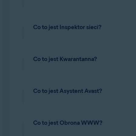
zewnętrznego lub innego urządzenia pami
Monitor ruchu
sprawdza, czy aplikacje nie zuż
wysyłają dane, isprawdzić, czy jakieś aplikacje 
Co to jest Inspektor sieci?
Inspektor sieci
skanuje sieć pod kątem luk wz
Funkcja ta sprawdza ustawienia routera oraz m
Co to jest Kwarantanna?
atakom iuniemożliwić niepowołanym osobom 
Kwarantanna
to oddzielne miejsce, wktórym m
wcelu analizy. Plików znajdujących się wKwa
Co to jest Asystent Avast?
czemu złośliwy kod wpliku nie jest wstanie w
Asystent Avast
to narzędzie oparte na sztuczn
oszustw. Oprócz wykrywania podejrzanej zawa
Co to jest Obrona WWW?
tematy związane z bezpieczeństwem online.