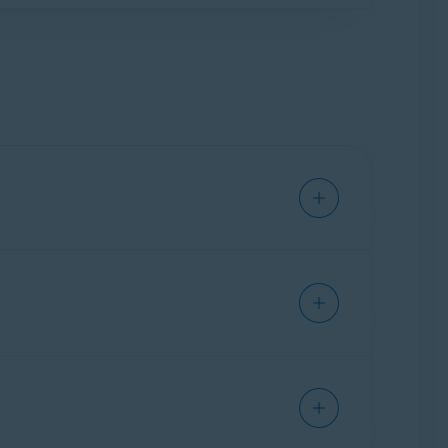
ktywność w Internecie, aby zapobiec pobieraniu
ić przed nieautoryzowaną komunikacją i
ymać ochronę, wystarczy pozostawić Zaporę
ych sieci. Gdy aplikacja jest uruchamiana po
e wiadomości e-mail etykietą
Avast:
także ręcznie skonfigurować sposób, w jaki
i mających na celu wyłudzenie danych.
pieczeństwem sieci.
ia wiadomości zpoziomu dowolnego urządzenia