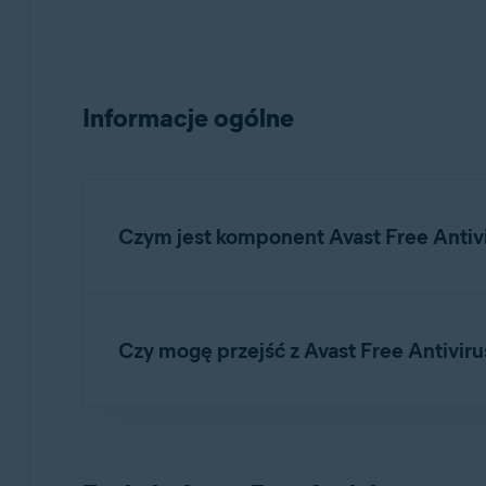
Informacje ogólne
Czym jest komponent Avast Free Antivi
Avast Free Antivirus jest domyślnym składniki
oprogramowaniem, wyłudzeniem danych i inny
Czy mogę przejść z Avast Free Antiviru
Avast Free Antivirus zawiera
bezpłatne funkcj
Tak.
Avast Premium Security
to wersja premium
Antivirus, a także
funkcje premium
wymienione