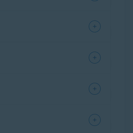
żna także dowiedzieć się, gdzie aplikacje
mi, które mogą stanowić źródło zagrożeń.
ieci pomaga zabezpieczyć sieć, zapobiegać
także wysłać do Laboratorium Zagrożeń Avast
skać dostępu do systemu ani danych, dzięki
elektronicznej i łączy pod kątem oznak
 użytkownikom zadawanie pytań na różne