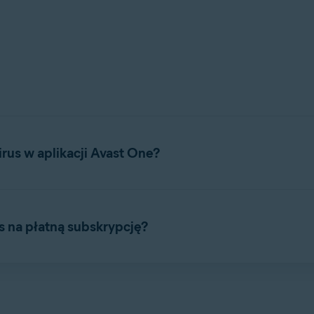
rus w aplikacji Avast One?
em Avast One. To aplikacja zabezpieczająca, która pomaga chroni
mi zagrożeniami.
s na płatną subskrypcję?
e
wymienione poniżej.
 programu Avast Free Antivirus. Zawiera wszystkie bezpłatne fun
 poniżej.