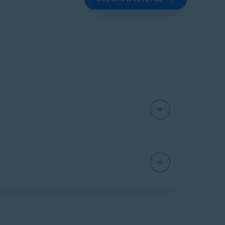
ć Twoje urządzenie przed wirusami, złośliwym
kcje dostępne w aplikacji Avast Free