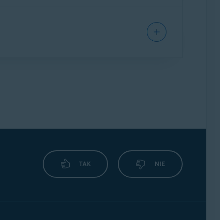
ciem lub zaszyfrowaniem przez
biste, ipomaga je zabezpieczyć. Umożliwia
tego możesz określić, które aplikacje mogą
iwych programów mogą potajemnie
azwy użytkownika, hasła, czy też dane kart
TAK
NIE