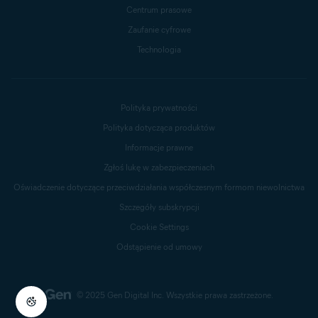
Centrum prasowe
Zaufanie cyfrowe
Technologia
Polityka prywatności
Polityka dotycząca produktów
Informacje prawne
Zgłoś lukę w zabezpieczeniach
Oświadczenie dotyczące przeciwdziałania współczesnym formom niewolnictwa
Szczegóły subskrypcji
Cookie Settings
Odstąpienie od umowy
© 2025 Gen Digital Inc.
Wszystkie prawa zastrzeżone.