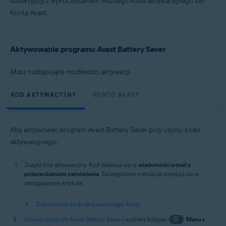
subskrypcji z wykorzystaniem ważnego kodu aktywacyjnego lub
Microsoft Windows 11 Home / Pro / Enterprise / Education
Konta Avast.
Microsoft Windows 10 Home / Pro / Enterprise / Education — wersja
32-/64-bitowa
Microsoft Windows 8.1 / Pro / Enterprise — wersja 32-/64-bitowa
Microsoft Windows 8 / Pro / Enterprise — wersja 32-/64-bitowa
Aktywowanie programu Avast Battery Saver
Microsoft Windows 7 Home Basic / Home Premium / Professional /
Enterprise / Ultimate — dodatek Service Pack 1, wersja 32-/64-bitowa
Masz następujące możliwości aktywacji:
KOD AKTYWACYJNY
KONTO AVAST
Aby aktywować program Avast Battery Saver przy użyciu kodu
aktywacyjnego:
Znajdź kod aktywacyjny. Kod znajduje się w
wiadomości e-mail z
potwierdzeniem zamówienia
. Szczegółowe instrukcje znajdują się w
następującym artykule:
Znajdowanie kodu aktywacyjnego Avast
Otwórz program Avast Battery Saver
i wybierz kolejno
☰
Menu
▸