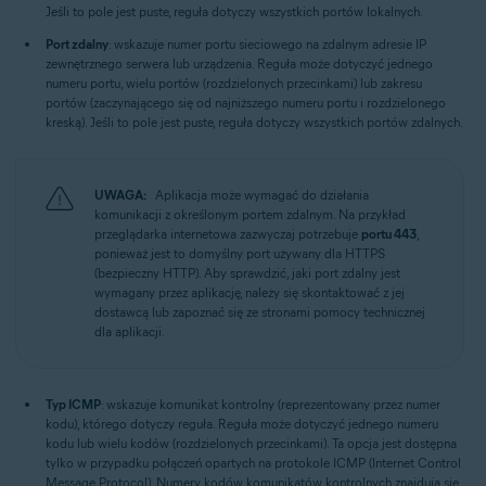
Jeśli to pole jest puste, reguła dotyczy wszystkich portów lokalnych.
Port zdalny
: wskazuje numer portu sieciowego na zdalnym adresie IP
zewnętrznego serwera lub urządzenia. Reguła może dotyczyć jednego
numeru portu, wielu portów (rozdzielonych przecinkami) lub zakresu
portów (zaczynającego się od najniższego numeru portu i rozdzielonego
kreską). Jeśli to pole jest puste, reguła dotyczy wszystkich portów zdalnych.
UWAGA:
Aplikacja może wymagać do działania
komunikacji z określonym portem zdalnym. Na przykład
przeglądarka internetowa zazwyczaj potrzebuje
portu 443
,
ponieważ jest to domyślny port używany dla HTTPS
(bezpieczny HTTP). Aby sprawdzić, jaki port zdalny jest
wymagany przez aplikację, należy się skontaktować z jej
dostawcą lub zapoznać się ze stronami pomocy technicznej
dla aplikacji.
Typ ICMP
: wskazuje komunikat kontrolny (reprezentowany przez numer
kodu), którego dotyczy reguła. Reguła może dotyczyć jednego numeru
kodu lub wielu kodów (rozdzielonych przecinkami). Ta opcja jest dostępna
tylko w przypadku połączeń opartych na protokole ICMP (Internet Control
Message Protocol). Numery kodów komunikatów kontrolnych znajdują się