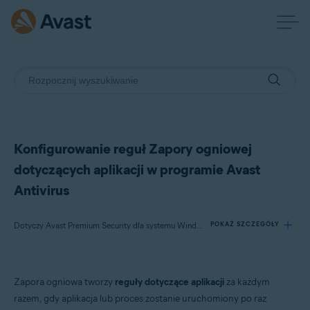
Konfigurowanie reguł Zapory ogniowej
dotyczących aplikacji w programie Avast
Antivirus
Dotyczy Avast Premium Security dla systemu Windows, Avast Free Antivirus dla systemu Windows
POKAŻ SZCZEGÓŁY
Produkty:
Zapora ogniowa tworzy
reguły dotyczące aplikacji
za każdym
Avast Premium Security 23.x dla systemu Windows
razem, gdy aplikacja lub proces zostanie uruchomiony po raz
Avast Free Antivirus 23.x dla systemu Windows