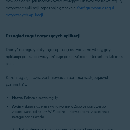
dowiedzieć się, jak modyfikować istniejące lub tworzyć nowe reguły
dotyczące aplikacji, zapoznaj się z sekcją
Konfigurowanie reguł
dotyczących aplikacji
.
Przegląd reguł dotyczących aplikacji
Domyślne reguły dotyczące aplikacji są tworzone wtedy, gdy
aplikacja po raz pierwszy próbuje połączyć się z Internetem lub inną
siecią.
Każdą regułę można zdefiniować za pomocą następujących
parametrów:
Nazwa
: Pokazuje nazwę reguły.
Akcja
: wskazuje działanie wykonywane w Zaporze ogniowej po
zastosowaniu tej reguły. W Zaporze ogniowej można zastosować
następujące działania:
Tryb inteligentny
: Zapora ogniowa określa odpowiednie działanie