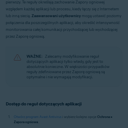
pierwszy. Te reguły określają zachowanie Zapory ogniowej
względem każdej aplikacji lub procesu, kiedy łączy się z Internetem
Systemy operacyjne:
lub inną siecią.
Zaawansowani użytkownicy
mogą ustawić poziomy
Microsoft Windows 11 Home / Pro / Enterprise / Education
połączenia dla poszczególnych aplikacji, aby określić intensywność
Microsoft Windows 10 Home / Pro / Enterprise / Education — wersja
monitorowania całej komunikacji przychodzącej lub wychodzącej
32-/64-bitowa
Microsoft Windows 8.1 / Pro / Enterprise — wersja 32-/64-bitowa
przez Zaporę ogniową.
Microsoft Windows 8 / Pro / Enterprise — wersja 32-/64-bitowa
Microsoft Windows 7 Home Basic / Home Premium / Professional
/ Enterprise / Ultimate — z dodatkiem Service Pack 1 z pakietem
aktualizacji Convenient Rollup, wersja 32-/64-bitowa
WAŻNE:
Zalecamy modyfikowanie reguł
dotyczących aplikacji tylko wtedy, gdy jest to
absolutnie konieczne. W większości przypadków
reguły zdefiniowane przez Zaporę ogniową są
optymalne i nie wymagają modyfikacji.
Dostęp do reguł dotyczących aplikacji
Otwórz program Avast Antivirus
i wybierz kolejno opcje
Ochrona
▸
Zapora ogniowa
.