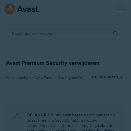
Avast Premium Security verwijderen
Van toepassing op Avast Premium Security voor Windows, Avast Premium Security voor Mac
DETAILS WEERGEVEN
Producten:
Avast Premium Security 23.x voor Windows
Avast Premium Security 15.x voor Mac
BELANGRIJK:
Als u een
betaald
abonnement op
Avast Premium Security hebt, wordt uw
Besturingssystemen:
abonnement
niet
automatisch opgezegd als u de
toepassing van uw apparaat verwijdert. Raadpleeg