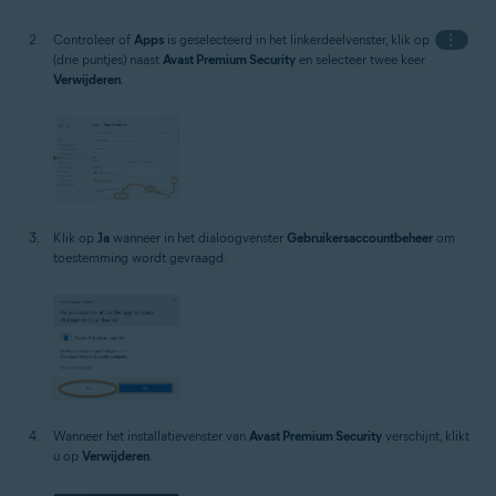
Controleer of
Apps
is geselecteerd in het linkerdeelvenster, klik op
⋮
(drie puntjes) naast
Avast Premium Security
en selecteer twee keer
Verwijderen
.
Klik op
Ja
wanneer in het dialoogvenster
Gebruikersaccountbeheer
om
toestemming wordt gevraagd.
Wanneer het installatievenster van
Avast Premium Security
verschijnt, klikt
u op
Verwijderen
.